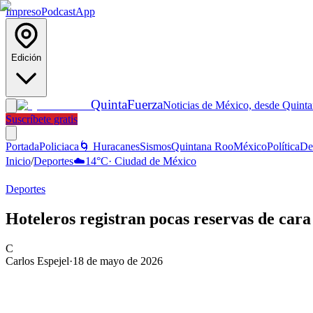
Impreso
Podcast
App
Edición
Quinta
Fuerza
Noticias de México, desde Quint
Suscríbete gratis
Portada
Policiaca
🌀 Huracanes
Sismos
Quintana Roo
México
Política
De
Inicio
/
Deportes
☁️
14
°C
·
Ciudad de México
Deportes
Hoteleros registran pocas reservas de car
C
Carlos Espejel
·
18 de mayo de 2026