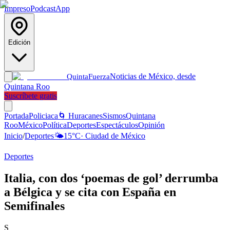
Impreso
Podcast
App
Edición
Noticias de México, desde
Quinta
Fuerza
Quintana Roo
Suscríbete gratis
Portada
Policiaca
🌀 Huracanes
Sismos
Quintana
Roo
México
Política
Deportes
Espectáculos
Opinión
Inicio
/
Deportes
🌤️
15
°C
·
Ciudad de México
Deportes
Italia, con dos ‘poemas de gol’ derrumba
a Bélgica y se cita con España en
Semifinales
S