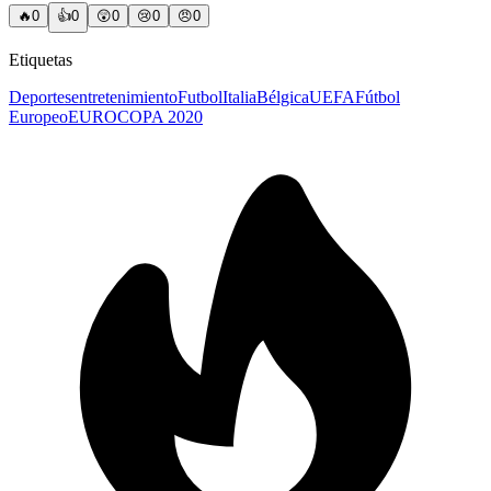
🔥
0
👍
0
😲
0
😢
0
😠
0
Etiquetas
Deportes
entretenimiento
Futbol
Italia
Bélgica
UEFA
Fútbol
Europeo
EUROCOPA 2020