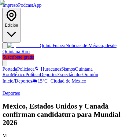
Impreso
Podcast
App
Edición
Noticias de México, desde
Quinta
Fuerza
Quintana Roo
Suscríbete gratis
Portada
Policiaca
🌀 Huracanes
Sismos
Quintana
Roo
México
Política
Deportes
Espectáculos
Opinión
Inicio
/
Deportes
🌦️
15
°C
·
Ciudad de México
Deportes
México, Estados Unidos y Canadá
confirman candidatura para Mundial
2026
M