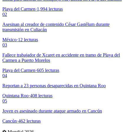
Playa del Carmen
·
1,994
lecturas
02
Asesinan al creador de contenido César Gastélum durante
transmisión en Culiacán
México
·
12
lecturas
03
Fallece trabajador de Xcaret en accidente en tramo de Playa del
Carmen a Puerto Morelos
Playa del Carmen
·
605
lecturas
04
Reportan a 23 personas desaparecidas en Quintana Roo
Quintana Roo
·
408
lecturas
05
Joven es asesinado durante ataque armado en Cancún
Cancún
·
462
lecturas
⚽ Mundial 2026