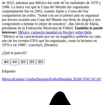
de 2022, mientras que México fue sede de los mundiales de 1970 y
1986. La única vez que la Copa del Mundo fue organizada
conjuntamente fue en 2002, cuando Japón y Corea del Sur
compartieron las sedes. "Soñar con ser el primer país en organizar
por tercera ocasión una Copa del Mundo nos llena de alegría y nos
compromete a brindar lo mejor de nosotros", dijo Decío de María,
presidente de la Federación Mexicana de Fútbol.
También te puede
interesar:
México, campeón mundial en Hockey sobre hielo
"México se ha caracterizado por ser un magnífico anfitrión en cada
uno de los eventos FIFA que ha organizado, como lo hicimos en
1970 y en 1986", concluyó. (Reuters)
¿Qué te pareció?
🔥
0
👍
0
😲
0
😢
0
😠
0
Etiquetas
México
Estados Unidos
Deportes
Futbol
Mundial 2026
CONCACAF