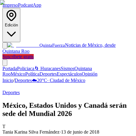
Impreso
Podcast
App
Edición
Noticias de México, desde
Quinta
Fuerza
Quintana Roo
Suscríbete gratis
Portada
Policiaca
🌀 Huracanes
Sismos
Quintana
Roo
México
Política
Deportes
Espectáculos
Opinión
Inicio
/
Deportes
☁️
20
°C
·
Ciudad de México
Deportes
México, Estados Unidos y Canadá serán
sede del Mundial 2026
T
Tania Karina Silva Fernández
·
13 de junio de 2018