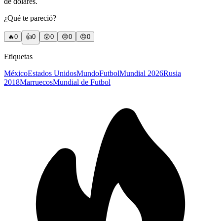
de dólares.
¿Qué te pareció?
🔥
0
👍
0
😲
0
😢
0
😠
0
Etiquetas
México
Estados Unidos
Mundo
Futbol
Mundial 2026
Rusia
2018
Marruecos
Mundial de Futbol