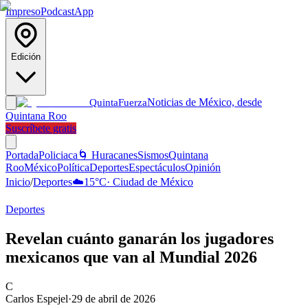
Impreso
Podcast
App
Edición
Noticias de México, desde
Quinta
Fuerza
Quintana Roo
Suscríbete gratis
Portada
Policiaca
🌀 Huracanes
Sismos
Quintana
Roo
México
Política
Deportes
Espectáculos
Opinión
Inicio
/
Deportes
☁️
15
°C
·
Ciudad de México
Deportes
Revelan cuánto ganarán los jugadores
mexicanos que van al Mundial 2026
C
Carlos Espejel
·
29 de abril de 2026