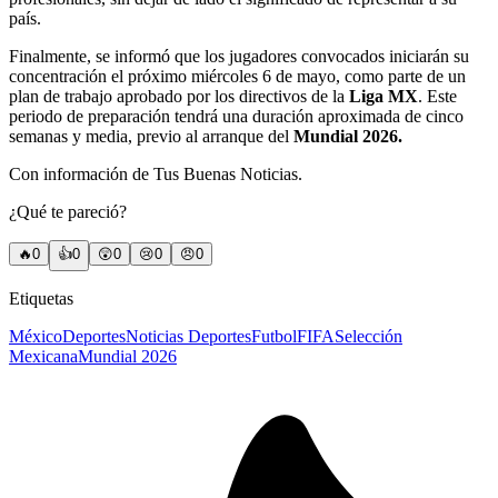
país.
Finalmente, se informó que los jugadores convocados iniciarán su
concentración el próximo miércoles 6 de mayo, como parte de un
plan de trabajo aprobado por los directivos de la
Liga MX
. Este
periodo de preparación tendrá una duración aproximada de cinco
semanas y media, previo al arranque del
Mundial 2026.
Con información de Tus Buenas Noticias.
¿Qué te pareció?
🔥
0
👍
0
😲
0
😢
0
😠
0
Etiquetas
México
Deportes
Noticias Deportes
Futbol
FIFA
Selección
Mexicana
Mundial 2026