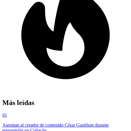
Más leídas
01
Asesinan al creador de contenido César Gastélum durante
transmisión en Culiacán