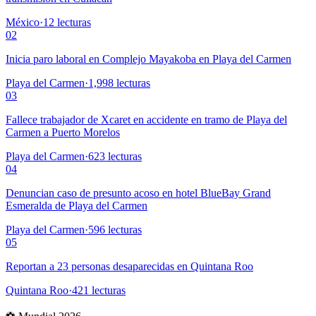
México
·
12
lecturas
02
Inicia paro laboral en Complejo Mayakoba en Playa del Carmen
Playa del Carmen
·
1,998
lecturas
03
Fallece trabajador de Xcaret en accidente en tramo de Playa del
Carmen a Puerto Morelos
Playa del Carmen
·
623
lecturas
04
Denuncian caso de presunto acoso en hotel BlueBay Grand
Esmeralda de Playa del Carmen
Playa del Carmen
·
596
lecturas
05
Reportan a 23 personas desaparecidas en Quintana Roo
Quintana Roo
·
421
lecturas