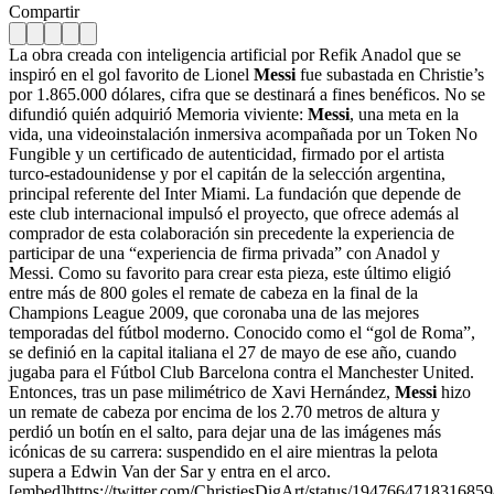
Compartir
La obra creada con inteligencia artificial por Refik Anadol que se
inspiró en el gol favorito de Lionel
Messi
fue subastada en Christie’s
por 1.865.000 dólares, cifra que se destinará a fines benéficos. No se
difundió quién adquirió Memoria viviente:
Messi
, una meta en la
vida, una videoinstalación inmersiva acompañada por un Token No
Fungible y un certificado de autenticidad, firmado por el artista
turco-estadounidense y por el capitán de la selección argentina,
principal referente del Inter Miami. La fundación que depende de
este club internacional impulsó el proyecto, que ofrece además al
comprador de esta colaboración sin precedente la experiencia de
participar de una “experiencia de firma privada” con Anadol y
Messi. Como su favorito para crear esta pieza, este último eligió
entre más de 800 goles el remate de cabeza en la final de la
Champions League 2009, que coronaba una de las mejores
temporadas del fútbol moderno. Conocido como el “gol de Roma”,
se definió en la capital italiana el 27 de mayo de ese año, cuando
jugaba para el Fútbol Club Barcelona contra el Manchester United.
Entonces, tras un pase milimétrico de Xavi Hernández,
Messi
hizo
un remate de cabeza por encima de los 2.70 metros de altura y
perdió un botín en el salto, para dejar una de las imágenes más
icónicas de su carrera: suspendido en el aire mientras la pelota
supera a Edwin Van der Sar y entra en el arco.
[embed]https://twitter.com/ChristiesDigArt/status/194766471831685