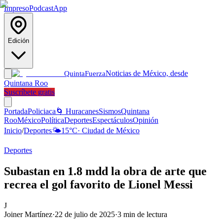
Impreso
Podcast
App
Edición
Noticias de México, desde
Quinta
Fuerza
Quintana Roo
Suscríbete gratis
Portada
Policiaca
🌀 Huracanes
Sismos
Quintana
Roo
México
Política
Deportes
Espectáculos
Opinión
Inicio
/
Deportes
🌤️
15
°C
·
Ciudad de México
Deportes
Subastan en 1.8 mdd la obra de arte que
recrea el gol favorito de Lionel Messi
J
Joiner Martínez
·
22 de julio de 2025
·
3
min de lectura