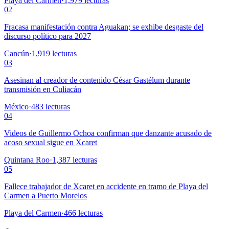
Playa del Carmen
·
1,979
lecturas
02
Fracasa manifestación contra Aguakan; se exhibe desgaste del
discurso político para 2027
Cancún
·
1,919
lecturas
03
Asesinan al creador de contenido César Gastélum durante
transmisión en Culiacán
México
·
483
lecturas
04
Videos de Guillermo Ochoa confirman que danzante acusado de
acoso sexual sigue en Xcaret
Quintana Roo
·
1,387
lecturas
05
Fallece trabajador de Xcaret en accidente en tramo de Playa del
Carmen a Puerto Morelos
Playa del Carmen
·
466
lecturas