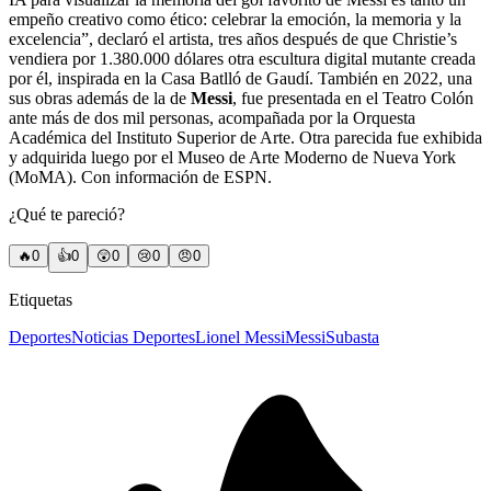
empeño creativo como ético: celebrar la emoción, la memoria y la
excelencia”, declaró el artista, tres años después de que Christie’s
vendiera por 1.380.000 dólares otra escultura digital mutante creada
por él, inspirada en la Casa Batlló de Gaudí. También en 2022, una
sus obras además de la de
Messi
, fue presentada en el Teatro Colón
ante más de dos mil personas, acompañada por la Orquesta
Académica del Instituto Superior de Arte. Otra parecida fue exhibida
y adquirida luego por el Museo de Arte Moderno de Nueva York
(MoMA). Con información de ESPN.
¿Qué te pareció?
🔥
0
👍
0
😲
0
😢
0
😠
0
Etiquetas
Deportes
Noticias Deportes
Lionel Messi
Messi
Subasta