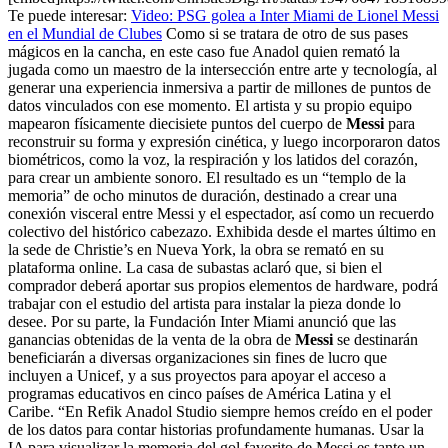
Te puede interesar:
Video: PSG golea a Inter Miami de Lionel Messi
en el Mundial de Clubes
Como si se tratara de otro de sus pases
mágicos en la cancha, en este caso fue Anadol quien remató la
jugada como un maestro de la intersección entre arte y tecnología, al
generar una experiencia inmersiva a partir de millones de puntos de
datos vinculados con ese momento. El artista y su propio equipo
mapearon físicamente diecisiete puntos del cuerpo de
Messi
para
reconstruir su forma y expresión cinética, y luego incorporaron datos
biométricos, como la voz, la respiración y los latidos del corazón,
para crear un ambiente sonoro. El resultado es un “templo de la
memoria” de ocho minutos de duración, destinado a crear una
conexión visceral entre Messi y el espectador, así como un recuerdo
colectivo del histórico cabezazo. Exhibida desde el martes último en
la sede de Christie’s en Nueva York, la obra se remató en su
plataforma online. La casa de subastas aclaró que, si bien el
comprador deberá aportar sus propios elementos de hardware, podrá
trabajar con el estudio del artista para instalar la pieza donde lo
desee. Por su parte, la Fundación Inter Miami anunció que las
ganancias obtenidas de la venta de la obra de
Messi
se destinarán
beneficiarán a diversas organizaciones sin fines de lucro que
incluyen a Unicef, y a sus proyectos para apoyar el acceso a
programas educativos en cinco países de América Latina y el
Caribe. “En Refik Anadol Studio siempre hemos creído en el poder
de los datos para contar historias profundamente humanas. Usar la
IA para visualizar la memoria del gol favorito de Messi es tanto un