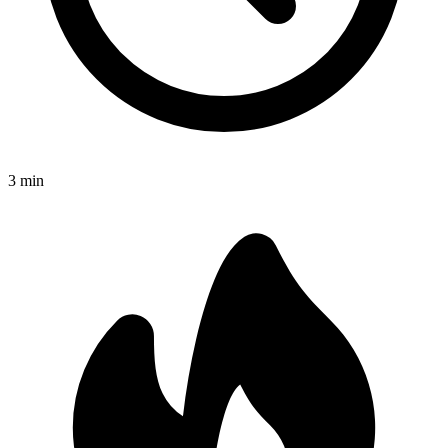
3
min