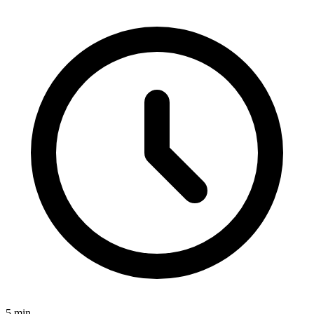
5
min