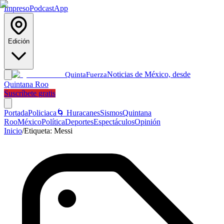
Impreso
Podcast
App
Edición
Noticias de México, desde
Quinta
Fuerza
Quintana Roo
Suscríbete gratis
Portada
Policiaca
🌀 Huracanes
Sismos
Quintana
Roo
México
Política
Deportes
Espectáculos
Opinión
Inicio
/
Etiqueta:
Messi