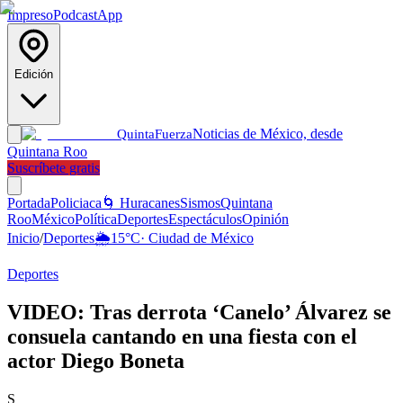
Impreso
Podcast
App
Edición
Noticias de México, desde
Quinta
Fuerza
Quintana Roo
Suscríbete gratis
Portada
Policiaca
🌀 Huracanes
Sismos
Quintana
Roo
México
Política
Deportes
Espectáculos
Opinión
Inicio
/
Deportes
🌦️
15
°C
·
Ciudad de México
Deportes
VIDEO: Tras derrota ‘Canelo’ Álvarez se
consuela cantando en una fiesta con el
actor Diego Boneta
S