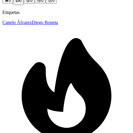
🔥
0
👍
0
😲
0
😢
0
😠
0
Etiquetas
Canelo Álvarez
Diego Boneta