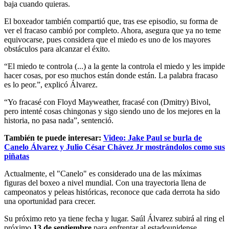
baja cuando quieras.
El boxeador también compartió que, tras ese episodio, su forma de
ver el fracaso cambió por completo. Ahora, asegura que ya no teme
equivocarse, pues considera que el miedo es uno de los mayores
obstáculos para alcanzar el éxito.
“El miedo te controla (...) a la gente la controla el miedo y les impide
hacer cosas, por eso muchos están donde están. La palabra fracaso
es lo peor.”, explicó Álvarez.
“Yo fracasé con Floyd Mayweather, fracasé con (Dmitry) Bivol,
pero intenté cosas chingonas y sigo siendo uno de los mejores en la
historia, no pasa nada”, sentenció.
También te puede interesar:
Video: Jake Paul se burla de
Canelo Álvarez y Julio César Chávez Jr mostrándolos como sus
piñatas
Actualmente, el "Canelo" es considerado una de las máximas
figuras del boxeo a nivel mundial. Con una trayectoria llena de
campeonatos y peleas históricas, reconoce que cada derrota ha sido
una oportunidad para crecer.
Su próximo reto ya tiene fecha y lugar. Saúl Álvarez subirá al ring el
próximo
13 de septiembre
para enfrentar al estadounidense