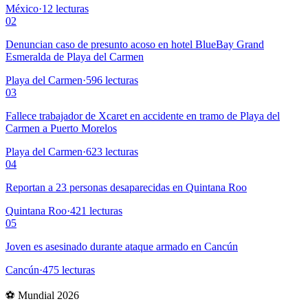
México
·
12
lecturas
02
Denuncian caso de presunto acoso en hotel BlueBay Grand
Esmeralda de Playa del Carmen
Playa del Carmen
·
596
lecturas
03
Fallece trabajador de Xcaret en accidente en tramo de Playa del
Carmen a Puerto Morelos
Playa del Carmen
·
623
lecturas
04
Reportan a 23 personas desaparecidas en Quintana Roo
Quintana Roo
·
421
lecturas
05
Joven es asesinado durante ataque armado en Cancún
Cancún
·
475
lecturas
⚽ Mundial 2026