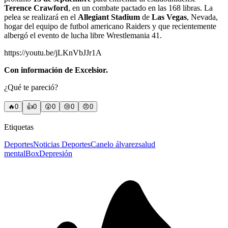
Terence Crawford
, en un combate pactado en las 168 libras. La
pelea se realizará en el
Allegiant Stadium
de
Las Vegas
, Nevada,
hogar del equipo de futbol americano Raiders y que recientemente
albergó el evento de lucha libre Wrestlemania 41.
https://youtu.be/jLKnVbJJr1A
Con información de Excelsior.
¿Qué te pareció?
🔥
0
👍
0
😲
0
😢
0
😠
0
Etiquetas
Deportes
Noticias Deportes
Canelo álvarez
salud
mental
Box
Depresión