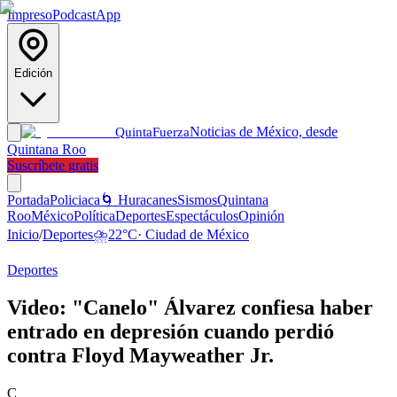
Impreso
Podcast
App
Edición
Noticias de México, desde
Quinta
Fuerza
Quintana Roo
Suscríbete gratis
Portada
Policiaca
🌀 Huracanes
Sismos
Quintana
Roo
México
Política
Deportes
Espectáculos
Opinión
Inicio
/
Deportes
⛈️
22
°C
·
Ciudad de México
Deportes
Video: "Canelo" Álvarez confiesa haber
entrado en depresión cuando perdió
contra Floyd Mayweather Jr.
C