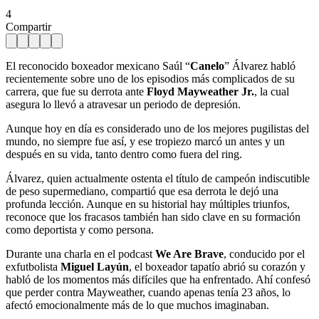
4
Compartir
El reconocido boxeador mexicano Saúl “
Canelo
” Álvarez habló
recientemente sobre uno de los episodios más complicados de su
carrera, que fue su derrota ante
Floyd Mayweather Jr.
, la cual
asegura lo llevó a atravesar un periodo de depresión.
Aunque hoy en día es considerado uno de los mejores pugilistas del
mundo, no siempre fue así, y ese tropiezo marcó un antes y un
después en su vida, tanto dentro como fuera del ring.
Álvarez, quien actualmente ostenta el título de campeón indiscutible
de peso supermediano, compartió que esa derrota le dejó una
profunda lección. Aunque en su historial hay múltiples triunfos,
reconoce que los fracasos también han sido clave en su formación
como deportista y como persona.
Durante una charla en el podcast
We Are Brave
, conducido por el
exfutbolista
Miguel Layún
, el boxeador tapatío abrió su corazón y
habló de los momentos más difíciles que ha enfrentado. Ahí confesó
que perder contra Mayweather, cuando apenas tenía 23 años, lo
afectó emocionalmente más de lo que muchos imaginaban.