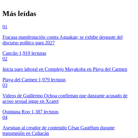
Más leídas
01
Fracasa manifestación contra Aguakan; se exhibe desgaste del
discurso político para 2027
Cancún
·
1,919
lecturas
02
Inicia paro laboral en Complejo Mayakoba en Playa del Carmen
Playa del Carmen
·
1,979
lecturas
03
Videos de Guillermo Ochoa confirman que danzante acusado de
acoso sexual sigue en Xcaret
Quintana Roo
·
1,387
lecturas
04
Asesinan al creador de contenido César Gastélum durante
transmisión en Culiacán