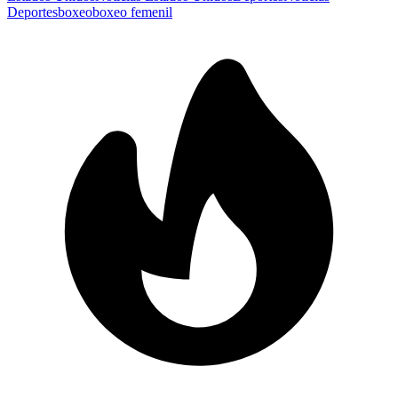
Deportes
boxeo
boxeo femenil