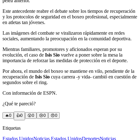
pelea anterior.
Este antecedente reabre el debate sobre los tiempos de recuperación
y los protocolos de seguridad en el boxeo profesional, especialmente
en atletas tan jóvenes.
Las imágenes del combate se viralizaron rápidamente en redes
sociales, aumentando la preocupación en la comunidad deportiva.
Mientras familiares, promotores y aficionados esperan por su
evolución, el caso de
Isis Sio
vuelve a poner sobre la mesa la
importancia de reforzar las medidas de protección en el deporte.
Por ahora, el mundo del boxeo se mantiene en vilo, pendiente de la
recuperación de
Isis Sio
cuya carrera -y vida- cambió en cuestión de
segundos sobre el ring.
Con información de ESPN.
¿Qué te pareció?
🔥
0
👍
0
😲
0
😢
0
😠
0
Etiquetas
Estados Unidos
Noticias Estados Unidos
Deportes
Noticias