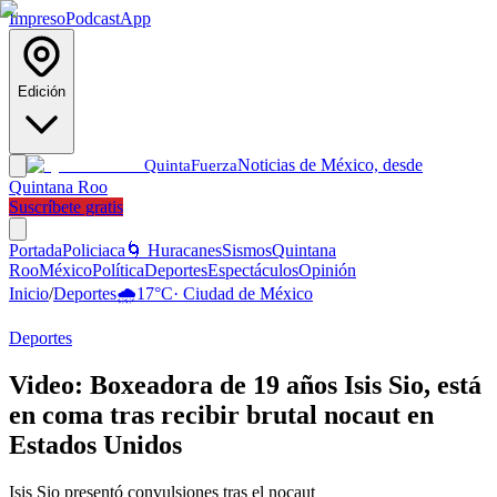
Impreso
Podcast
App
Edición
Noticias de México, desde
Quinta
Fuerza
Quintana Roo
Suscríbete gratis
Portada
Policiaca
🌀 Huracanes
Sismos
Quintana
Roo
México
Política
Deportes
Espectáculos
Opinión
Inicio
/
Deportes
🌧️
17
°C
·
Ciudad de México
Deportes
Video: Boxeadora de 19 años Isis Sio, está
en coma tras recibir brutal nocaut en
Estados Unidos
Isis Sio presentó convulsiones tras el nocaut