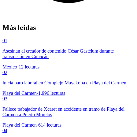
Más leídas
01
Asesinan al creador de contenido César Gastélum durante
transmisión en Culiacán
México
·
12
lecturas
02
Inicia paro laboral en Complejo Mayakoba en Playa del Carmen
Playa del Carmen
·
1,996
lecturas
03
Fallece trabajador de Xcaret en accidente en tramo de Playa del
Carmen a Puerto Morelos
Playa del Carmen
·
614
lecturas
04