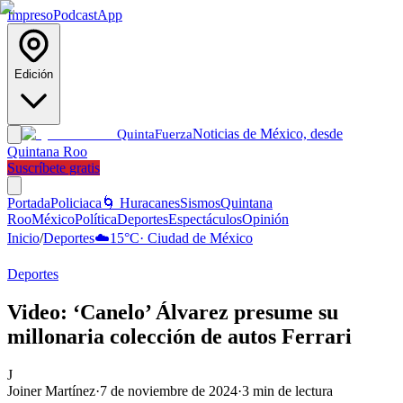
Impreso
Podcast
App
Edición
Noticias de México, desde
Quinta
Fuerza
Quintana Roo
Suscríbete gratis
Portada
Policiaca
🌀 Huracanes
Sismos
Quintana
Roo
México
Política
Deportes
Espectáculos
Opinión
Inicio
/
Deportes
☁️
15
°C
·
Ciudad de México
Deportes
Video: ‘Canelo’ Álvarez presume su
millonaria colección de autos Ferrari
J
Joiner Martínez
·
7 de noviembre de 2024
·
3
min de lectura