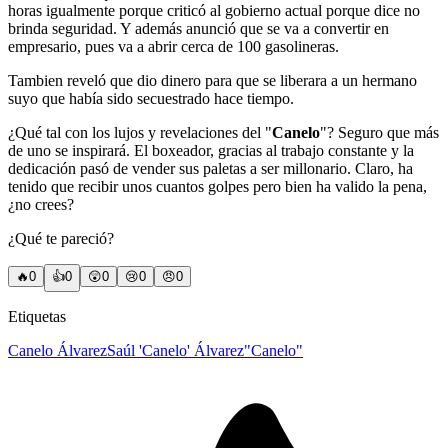
horas igualmente porque criticó al gobierno actual porque dice no
brinda seguridad. Y además anunció que se va a convertir en
empresario, pues va a abrir cerca de 100 gasolineras.
Tambien reveló que dio dinero para que se liberara a un hermano
suyo que había sido secuestrado hace tiempo.
¿Qué tal con los lujos y revelaciones del "
Canelo
"? Seguro que más
de uno se inspirará. El boxeador, gracias al trabajo constante y la
dedicación pasó de vender sus paletas a ser millonario. Claro, ha
tenido que recibir unos cuantos golpes pero bien ha valido la pena,
¿no crees?
¿Qué te pareció?
🔥
0
👍
0
😲
0
😢
0
😠
0
Etiquetas
Canelo Álvarez
Saúl 'Canelo' Álvarez
"Canelo"