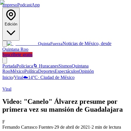
Impreso
Podcast
App
Edición
Noticias de México, desde
Quinta
Fuerza
Quintana Roo
Suscríbete gratis
Portada
Policiaca
🌀 Huracanes
Sismos
Quintana
Roo
México
Política
Deportes
Espectáculos
Opinión
Inicio
/
Viral
☁️
14
°C
·
Ciudad de México
Viral
Video: "Canelo" Álvarez presume por
primera vez su mansión de Guadalajara
F
Fernando Carrasco Fuentes
·
29 de abril de 2021
·
2
min de lectura