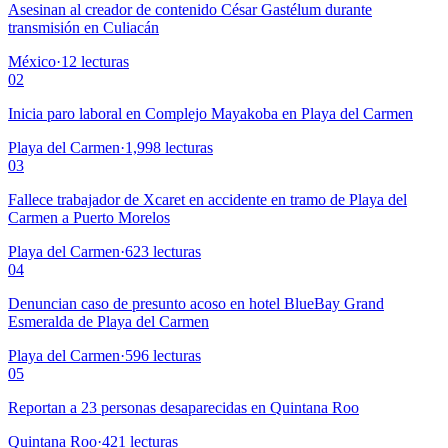
Asesinan al creador de contenido César Gastélum durante
transmisión en Culiacán
México
·
12
lecturas
02
Inicia paro laboral en Complejo Mayakoba en Playa del Carmen
Playa del Carmen
·
1,998
lecturas
03
Fallece trabajador de Xcaret en accidente en tramo de Playa del
Carmen a Puerto Morelos
Playa del Carmen
·
623
lecturas
04
Denuncian caso de presunto acoso en hotel BlueBay Grand
Esmeralda de Playa del Carmen
Playa del Carmen
·
596
lecturas
05
Reportan a 23 personas desaparecidas en Quintana Roo
Quintana Roo
·
421
lecturas