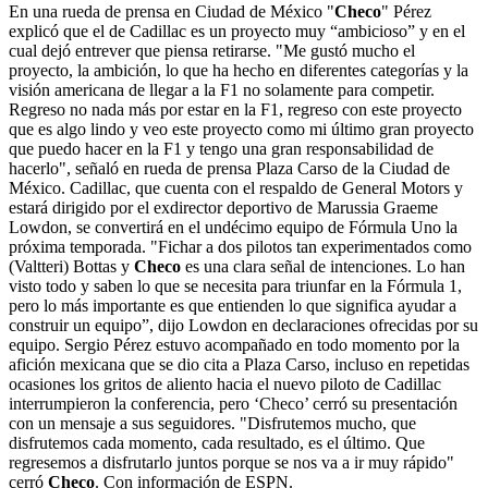
En una rueda de prensa en Ciudad de México "
Checo
" Pérez
explicó que el de Cadillac es un proyecto muy “ambicioso” y en el
cual dejó entrever que piensa retirarse. "Me gustó mucho el
proyecto, la ambición, lo que ha hecho en diferentes categorías y la
visión americana de llegar a la F1 no solamente para competir.
Regreso no nada más por estar en la F1, regreso con este proyecto
que es algo lindo y veo este proyecto como mi último gran proyecto
que puedo hacer en la F1 y tengo una gran responsabilidad de
hacerlo", señaló en rueda de prensa Plaza Carso de la Ciudad de
México. Cadillac, que cuenta con el respaldo de General Motors y
estará dirigido por el exdirector deportivo de Marussia Graeme
Lowdon, se convertirá en el undécimo equipo de Fórmula Uno la
próxima temporada. "Fichar a dos pilotos tan experimentados como
(Valtteri) Bottas y
Checo
es una clara señal de intenciones. Lo han
visto todo y saben lo que se necesita para triunfar en la Fórmula 1,
pero lo más importante es que entienden lo que significa ayudar a
construir un equipo”, dijo Lowdon en declaraciones ofrecidas por su
equipo. Sergio Pérez estuvo acompañado en todo momento por la
afición mexicana que se dio cita a Plaza Carso, incluso en repetidas
ocasiones los gritos de aliento hacia el nuevo piloto de Cadillac
interrumpieron la conferencia, pero ‘Checo’ cerró su presentación
con un mensaje a sus seguidores. "Disfrutemos mucho, que
disfrutemos cada momento, cada resultado, es el último. Que
regresemos a disfrutarlo juntos porque se nos va a ir muy rápido"
cerró
Checo
. Con información de ESPN.