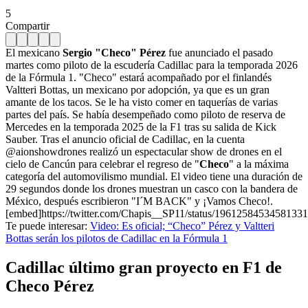
5
Compartir
El mexicano
Sergio "Checo" Pérez
fue anunciado el pasado
martes como piloto de la escudería Cadillac para la temporada 2026
de la Fórmula 1. "Checo" estará acompañado por el finlandés
Valtteri Bottas, un mexicano por adopción, ya que es un gran
amante de los tacos. Se le ha visto comer en taquerías de varias
partes del país. Se había desempeñado como piloto de reserva de
Mercedes en la temporada 2025 de la F1 tras su salida de Kick
Sauber. Tras el anuncio oficial de Cadillac, en la cuenta
@aionshowdrones realizó un espectacular show de drones en el
cielo de Cancún para celebrar el regreso de "
Checo
" a la máxima
categoría del automovilismo mundial. El video tiene una duración de
29 segundos donde los drones muestran un casco con la bandera de
México, después escribieron "I´M BACK" y ¡Vamos Checo!.
[embed]https://twitter.com/Chapis__SP11/status/1961258453458133
Te puede interesar:
Video: Es oficial; “Checo” Pérez y Valtteri
Bottas serán los pilotos de Cadillac en la Fórmula 1
Cadillac último gran proyecto en F1 de
Checo Pérez