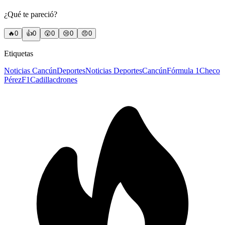
¿Qué te pareció?
🔥
0
👍
0
😲
0
😢
0
😠
0
Etiquetas
Noticias Cancún
Deportes
Noticias Deportes
Cancún
Fórmula 1
Checo
Pérez
F1
Cadillac
drones