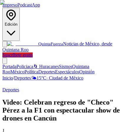
Impreso
Podcast
App
Edición
Noticias de México, desde
Quinta
Fuerza
Quintana Roo
Suscríbete gratis
Portada
Policiaca
🌀 Huracanes
Sismos
Quintana
Roo
México
Política
Deportes
Espectáculos
Opinión
Inicio
/
Deportes
🌤️
15
°C
·
Ciudad de México
Deportes
Video: Celebran regreso de "Checo"
Pérez a la F1 con espectacular show de
drones en Cancún
J