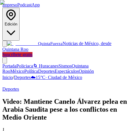
Impreso
Podcast
App
Edición
Noticias de México, desde
Quinta
Fuerza
Quintana Roo
Suscríbete gratis
Portada
Policiaca
🌀 Huracanes
Sismos
Quintana
Roo
México
Política
Deportes
Espectáculos
Opinión
Inicio
/
Deportes
☁️
15
°C
·
Ciudad de México
Deportes
Video: Mantiene Canelo Álvarez pelea en
Arabia Saudita pese a los conflictos en
Medio Oriente
J