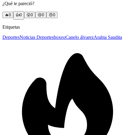
¿Qué te pareció?
🔥
0
👍
0
😲
0
😢
0
😠
0
Etiquetas
Deportes
Noticias Deportes
boxeo
Canelo álvarez
Arabia Saudita