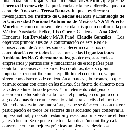
financiada por la organización ambiental
MAR Fund
, que preside
Lorenzo Rosenzweig
. La presidencia de la mesa directiva quedo a
cargo de
Anastazia Teresa Banaszak
, quien es directora
investigadora del
Instituto de Ciencias del Mar y Limnologia de
la Universidad Nacional Autónoma de México-UNAM-Puerto
Morelos
. Y como representante de cada país quedo conformada por:
México, Anastazia, Belice,
Lisa Carne
, Guatemala,
Ana Giró
,
Honduras,
Ian Drysdale
y MAR Fund,
Claudio González
.
Los
objetivos primordiales de la conformación de esta Red de
Conservación de Arrecifes son establecer mecanismos de
comunicación entre todos los sectores de las
Organizaciones
Ambientales No Gubernamentales
, gobiernos, académicos,
empresarios y particulares y fundaciones de estos países para
contribuir a conservar los arrecifes coralinos, dada su gran
importancia y contribución al equilibrio del ecosistema, ya que
sirven como barreras de contención a mareas y huracanes, lo que
permite contar con arena en las playas. Ser fuente de alimento para
la cadena alimenticia de peces. Y un elemento vital para la
absorción de bióxido de carbono en el planeta, en conjunto con
algas. Además de ser un elemento vital para la actividad turística.
Sin embargo, es importante subrayar que se debe contar con mayor
participación de todos los sectores de la sociedad para conservar la
riqueza natural, y no solo restaurar y reaccionar una vez que el daño
ya está hecho. Se requiere que toda la población contribuya a la
conservación con mejores prácticas ambientales, desde los