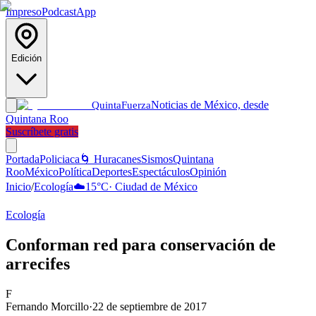
Impreso
Podcast
App
Edición
Noticias de México, desde
Quinta
Fuerza
Quintana Roo
Suscríbete gratis
Portada
Policiaca
🌀 Huracanes
Sismos
Quintana
Roo
México
Política
Deportes
Espectáculos
Opinión
Inicio
/
Ecología
☁️
15
°C
·
Ciudad de México
Ecología
Conforman red para conservación de
arrecifes
F
Fernando Morcillo
·
22 de septiembre de 2017