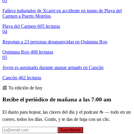
03
Fallece trabajador de Xcaret en accidente en tramo de Playa del
Carmen a Puerto Morelos
Playa del Carmen
·
605
lecturas
04
Reportan a 23 personas desaparecidas en Quintana Roo
Quintana Roo
·
408
lecturas
05
Joven es asesinado durante ataque armado en Cancún
Cancún
·
462
lecturas
📰 Tu edición de hoy
Recibe el periódico de mañana a las 7:00 am
El diario para hojear, las claves del día y el podcast ☕ — todo en un
correo, todos los días. Gratis, y te das de baja con un clic.
Suscribirme