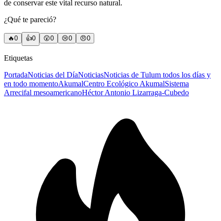
de conservar este vital recurso natural.
¿Qué te pareció?
🔥
0
👍
0
😲
0
😢
0
😠
0
Etiquetas
Portada
Noticias del Día
Noticias
Noticias de Tulum todos los días y
en todo momento
Akumal
Centro Ecológico Akumal
Sistema
Arrecifal mesoamericano
Héctor Antonio Lizarraga-Cubedo