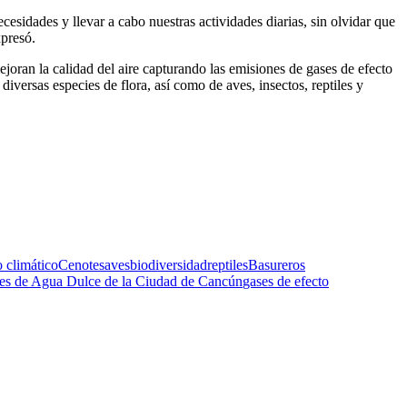
cesidades y llevar a cabo nuestras actividades diarias, sin olvidar que
xpresó.
joran la calidad del aire capturando las emisiones de gases de efecto
iversas especies de flora, así como de aves, insectos, reptiles y
 climático
Cenotes
aves
biodiversidad
reptiles
Basureros
les de Agua Dulce de la Ciudad de Cancún
gases de efecto