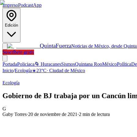
Impreso
Podcast
App
Edición
Quinta
Fuerza
Noticias de México, desde Quint
Suscríbete gratis
Portada
Policiaca
🌀 Huracanes
Sismos
Quintana Roo
México
Política
De
Inicio
/
Ecología
☀️
23
°C
·
Ciudad de México
Ecología
Gobierno de BJ trabaja por un Cancún lim
G
Gaby Torres
·
20 de noviembre de 2021
·
2
min de lectura