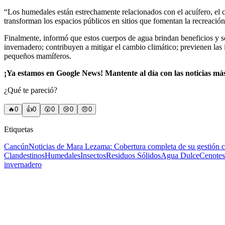
“Los humedales están estrechamente relacionados con el acuífero, el cua
transforman los espacios públicos en sitios que fomentan la recreació
Finalmente, informó que estos cuerpos de agua brindan beneficios y se
invernadero; contribuyen a mitigar el cambio climático; previenen las 
pequeños mamíferos.
¡Ya estamos en Google News! Mantente al día con las noticias má
¿Qué te pareció?
🔥
0
👍
0
😲
0
😢
0
😠
0
Etiquetas
Cancún
Noticias de Mara Lezama: Cobertura completa de su gestión
Clandestinos
Humedales
Insectos
Residuos Sólidos
Agua Dulce
Cenotes
invernadero