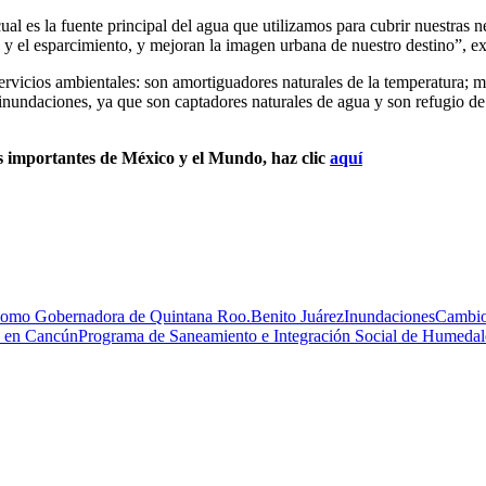
l es la fuente principal del agua que utilizamos para cubrir nuestras ne
n y el esparcimiento, y mejoran la imagen urbana de nuestro destino”, e
rvicios ambientales: son amortiguadores naturales de la temperatura; me
inundaciones, ya que son captadores naturales de agua y son refugio de d
s importantes de México y el Mundo, haz clic
aquí
 como Gobernadora de Quintana Roo.
Benito Juárez
Inundaciones
Cambio
 en Cancún
Programa de Saneamiento e Integración Social de Humeda