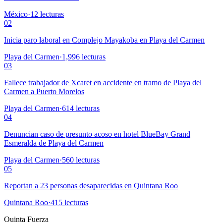
México
·
12
lecturas
02
Inicia paro laboral en Complejo Mayakoba en Playa del Carmen
Playa del Carmen
·
1,996
lecturas
03
Fallece trabajador de Xcaret en accidente en tramo de Playa del
Carmen a Puerto Morelos
Playa del Carmen
·
614
lecturas
04
Denuncian caso de presunto acoso en hotel BlueBay Grand
Esmeralda de Playa del Carmen
Playa del Carmen
·
560
lecturas
05
Reportan a 23 personas desaparecidas en Quintana Roo
Quintana Roo
·
415
lecturas
Quinta Fuerza