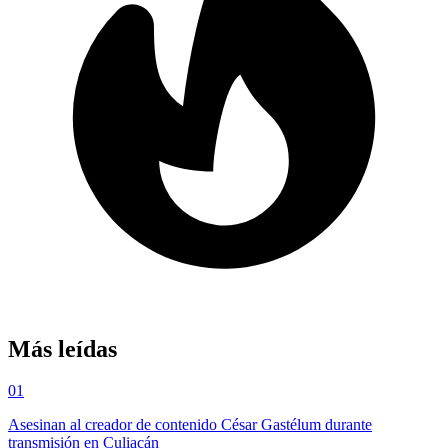
Más leídas
01
Asesinan al creador de contenido César Gastélum durante
transmisión en Culiacán