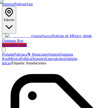
Impreso
Podcast
App
Edición
Noticias de México, desde
Quinta
Fuerza
Quintana Roo
Suscríbete gratis
Portada
Policiaca
🌀 Huracanes
Sismos
Quintana
Roo
México
Política
Deportes
Espectáculos
Opinión
Inicio
/
Etiqueta:
Inundaciones