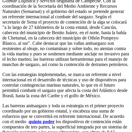
Goimar Logística y Servcios
originaria de Campeche. Con la
coordinación de la Secretaría del Medio Ambiente y Recursos
Naturales (Semarnat) y el gobierno del estado se pretende generar
un referente internacional al combate del sargazo. Según el
secretario de Sema el proyecto de contención de la alga se colocará
"a lo largo de 27 kilómetros de la costa estatal, desde Cancún,
cabecera del municipio de Benito Juárez, en el norte, hasta la bahía
de Chetumal, en la cabecera del municipio de Othón Pompeyo
Blanco, al sur". Cabe destacar que las vallas antisargazo son
resistentes al oleaje, no contaminan y sobre todo, no atentan contra
la vida marina y pues se sostienen mediante anclaje no invasivo para
el lecho marino; las barreras utilizan herramientas para el manejo de
manchas de sargazo, así como la contención de derrames petroleros.
Con las estrategias implementadas, se marca un referente a nivel
internacional en el desarrollo de técnicas y uso de dispositivos para
controlar contingencias marinas naturales, lo que en el futuro
permitirá combatir el sargazo que afecta la costa del Atlántico desde
Brasil, hasta la zona del Caribe y el golfo de México.
Las barreras antisargazo y toda su estrategia es el primer proyecto
coordinado por un gobierno estatal, y encabeza una suma de
esfuerzos que se convertirá en referente internacional. De acuerdo
con el medio
quinto poder
los dispositivos de contención están
compuestos de tres partes, la superficial integrada por un sistema de