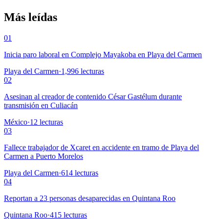
Más leídas
01
Inicia paro laboral en Complejo Mayakoba en Playa del Carmen
Playa del Carmen
·
1,996
lecturas
02
Asesinan al creador de contenido César Gastélum durante
transmisión en Culiacán
México
·
12
lecturas
03
Fallece trabajador de Xcaret en accidente en tramo de Playa del
Carmen a Puerto Morelos
Playa del Carmen
·
614
lecturas
04
Reportan a 23 personas desaparecidas en Quintana Roo
Quintana Roo
·
415
lecturas