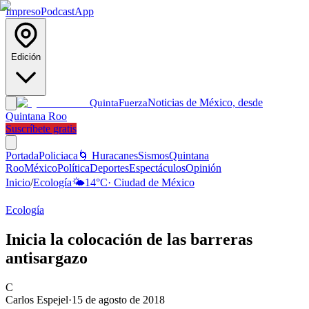
Impreso
Podcast
App
Edición
Noticias de México, desde
Quinta
Fuerza
Quintana Roo
Suscríbete gratis
Portada
Policiaca
🌀 Huracanes
Sismos
Quintana
Roo
México
Política
Deportes
Espectáculos
Opinión
Inicio
/
Ecología
🌤️
14
°C
·
Ciudad de México
Ecología
Inicia la colocación de las barreras
antisargazo
C
Carlos Espejel
·
15 de agosto de 2018