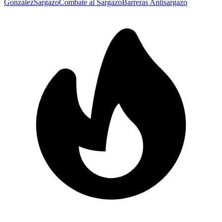
González
Sargazo
Combate al Sargazo
Barreras Antisargazo