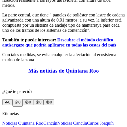
flotación resistente a los rayos ultravioleta, con altura de 0.61
metros.
La parte central, que tiene " paneles de poliéster con lastre de cadena
galvanizada con una altura de 0.91 metros; a su vez, la inferior está
compuesta por un sistema de anclaje tipo de mantarraya para cada
uno de los tramos de los sistemas de contención".
También te puede interesar:
Descubre el método científico
antisargazo que podría aplicarse en todas las costas del país
Con tales medidas, se evita cualquier la afectación al ecosistema
marino de la zona.
Más noticias de Quintana Roo
¿Qué te pareció?
🔥
0
👍
0
😲
0
😢
0
😠
0
Etiquetas
Noticias Quintana Roo
Cancún
Noticias Cancún
Carlos Joaquín