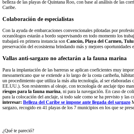
belleza de las playas de Quintana Roo, con base al análisis de las corr
Caribe.
Colaboración de especialistas
Con la ayuda de embarcaciones convencionales pilotadas por profesio
oceanólogos estarán a bordo supervisando en todo momento los trabajos
trabajará en primera instancia son
Cancún, Playa del Carmen, Tul
preservación del ecosistema brindando más y mejores oportunidades e
Vallas anti-sargazo
no afectarán a la fauna marina
Para la implantación de las barreras se aplican coeficientes muy impo
mesoamericano que se extiende a lo largo de la costa caribeña, hábita
un procedimiento que utiliza la más alta tecnología, al ser elaborada
EE.UU.). Son resistentes al oleaje, con tecnología de anclaje tipo ma
riesgos para la fauna marina
, ni para la navegación. En caso de col
para la colocación del anclaje, si todo sale como se ha previsto y las 
interesar:
Belleza del Caribe se impone ante llegada del sargazo
M
sargazo, recogido en 41 playas de los 7 municipios en los que se pres
¿Qué te pareció?