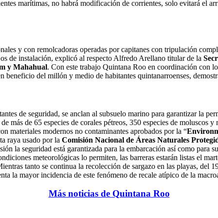
ientes marítimas, no habrá modificación de corrientes, solo evitará el ar
nales y con remolcadoras operadas por capitanes con tripulación comple
 de instalación, explicó al respecto Alfredo Arellano titular de la
Secr
um y Mahahual
. Con este trabajo Quintana Roo en coordinación con los
n beneficio del millón y medio de habitantes quintanarroenses, demost
rtantes de seguridad, se anclan al subsuelo marino para garantizar la p
t de más de 65 especies de corales pétreos, 350 especies de moluscos y 
s con materiales modernos no contaminantes aprobados por la “
Environm
nta raya usado por la
Comisión Nacional de Áreas Naturales Protegi
isión la seguridad está garantizada para la embarcación así como para sus
condiciones meteorológicas lo permiten, las barreras estarán listas el m
ientras tanto se continua la recolección de sargazo en las playas, del 1
enta la mayor incidencia de este fenómeno de recale atípico de la macro
Más noticias de Quintana Roo