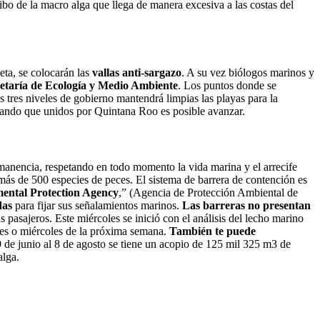
ribo de la macro alga que llega de manera excesiva a las costas del
ta, se colocarán las
vallas anti-sargazo
. A su vez biólogos marinos y
etaría de Ecología y Medio Ambiente
. Los puntos donde se
 tres niveles de gobierno mantendrá limpias las playas para la
rando que unidos por Quintana Roo es posible avanzar.
ermanencia, respetando en todo momento la vida marina y el arrecife
más de 500 especies de peces. El sistema de barrera de contención es
ental Protection Agency
,” (Agencia de Protección Ambiental de
das
para fijar sus señalamientos marinos.
Las barreras no presentan
 pasajeros. Este miércoles se inició con el análisis del lecho marino
artes o miércoles de la próxima semana.
También te puede
9 de junio al 8 de agosto se tiene un acopio de 125 mil 325 m3 de
alga.