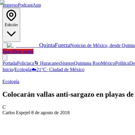
Impreso
Podcast
App
Edición
Quinta
Fuerza
Noticias de México, desde Quint
Suscríbete gratis
Portada
Policiaca
🌀 Huracanes
Sismos
Quintana Roo
México
Política
De
Inicio
/
Ecología
☁️
21
°C
·
Ciudad de México
Ecología
Colocarán vallas anti-sargazo en playas d
C
Carlos Espejel
·
8 de agosto de 2018