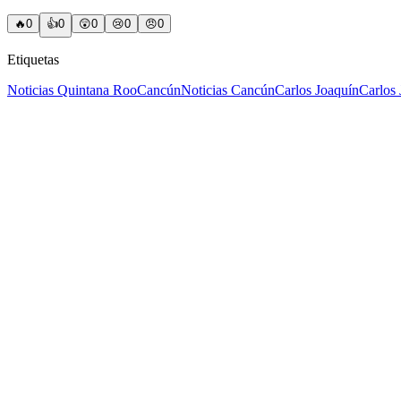
🔥
0
👍
0
😲
0
😢
0
😠
0
Etiquetas
Noticias Quintana Roo
Cancún
Noticias Cancún
Carlos Joaquín
Carlos