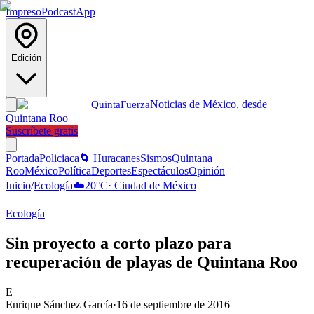
Impreso
Podcast
App
Edición
Noticias de México, desde
Quinta
Fuerza
Quintana Roo
Suscríbete gratis
Portada
Policiaca
🌀 Huracanes
Sismos
Quintana
Roo
México
Política
Deportes
Espectáculos
Opinión
Inicio
/
Ecología
☁️
20
°C
·
Ciudad de México
Ecología
Sin proyecto a corto plazo para
recuperación de playas de Quintana Roo
E
Enrique Sánchez García
·
16 de septiembre de 2016