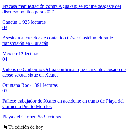
Fracasa manifestación contra Aguakan; se exhibe desgaste del
discurso político para 2027
Cancún
·
1,925
lecturas
03
Asesinan al creador de contenido César Gastélum durante
transmisión en Culiacán
México
·
12
lecturas
04
Videos de Guillermo Ochoa confirman que danzante acusado de
acoso sexual sigue en Xcaret
Quintana Roo
·
1,391
lecturas
05
Fallece trabajador de Xcaret en accidente en tramo de Playa del
Carmen a Puerto Morelos
Playa del Carmen
·
583
lecturas
📰 Tu edición de hoy