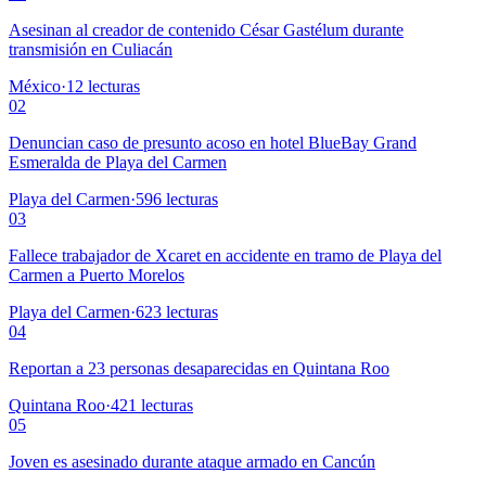
Asesinan al creador de contenido César Gastélum durante
transmisión en Culiacán
México
·
12
lecturas
02
Denuncian caso de presunto acoso en hotel BlueBay Grand
Esmeralda de Playa del Carmen
Playa del Carmen
·
596
lecturas
03
Fallece trabajador de Xcaret en accidente en tramo de Playa del
Carmen a Puerto Morelos
Playa del Carmen
·
623
lecturas
04
Reportan a 23 personas desaparecidas en Quintana Roo
Quintana Roo
·
421
lecturas
05
Joven es asesinado durante ataque armado en Cancún