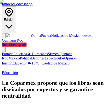
Impreso
Podcast
App
Edición
Noticias de México, desde
Quinta
Fuerza
Quintana Roo
Suscríbete gratis
Portada
Policiaca
🌀 Huracanes
Sismos
Quintana
Roo
México
Política
Deportes
Espectáculos
Opinión
Inicio
/
Educación
☁️
13
°C
·
Ciudad de México
Educación
La Coparmex propone que los libros sean
diseñados por expertos y se garantice
neutralidad
J