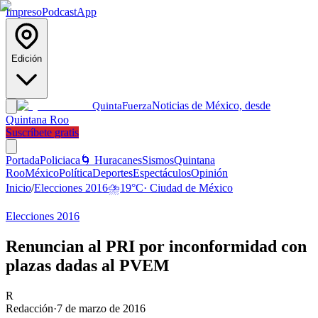
Impreso
Podcast
App
Edición
Noticias de México, desde
Quinta
Fuerza
Quintana Roo
Suscríbete gratis
Portada
Policiaca
🌀 Huracanes
Sismos
Quintana
Roo
México
Política
Deportes
Espectáculos
Opinión
Inicio
/
Elecciones 2016
⛈️
19
°C
·
Ciudad de México
Elecciones 2016
Renuncian al PRI por inconformidad con
plazas dadas al PVEM
R
Redacción
·
7 de marzo de 2016