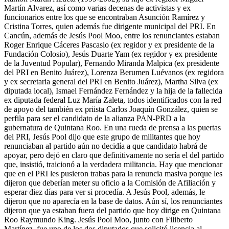
Martín Alvarez, así como varias decenas de activistas y ex
funcionarios entre los que se encontraban Asunción Ramírez y
Cristina Torres, quien además fue dirigente municipal del PRI. En
Cancún, además de Jesús Pool Moo, entre los renunciantes estaban
Roger Enrique Cáceres Pascasio (ex regidor y ex presidente de la
Fundación Colosio), Jesús Duarte Yam (ex regidor y ex presidente
de la Juventud Popular), Fernando Miranda Malpica (ex presidente
del PRI en Benito Juárez), Lorenza Berumen Luévanos (ex regidora
y ex secretaria general del PRI en Benito Juárez), Martha Silva (ex
diputada local), Ismael Fernández Fernández y la hija de la fallecida
ex diputada federal Luz María Zaleta, todos identificados con la red
de apoyo del también ex priista Carlos Joaquín González, quien se
perfila para ser el candidato de la alianza PAN-PRD a la
gubernatura de Quintana Roo. En una rueda de prensa a las puertas
del PRI, Jesús Pool dijo que este grupo de militantes que hoy
renunciaban al partido aún no decidía a que candidato habrá de
apoyar, pero dejó en claro que definitivamente no sería el del partido
que, insistió, traicionó a la verdadera militancia. Hay que mencionar
que en el PRI les pusieron trabas para la renuncia masiva porque les
dijeron que deberían meter su oficio a la Comisión de Afiliación y
esperar diez días para ver si procedía. A Jesús Pool, además, le
dijeron que no aparecía en la base de datos. Aún sí, los renunciantes
dijeron que ya estaban fuera del partido que hoy dirige en Quintana
Roo Raymundo King. Jesús Pool Moo, junto con Filiberto
Martínez, fue uno de los dos diputados que solicitó licencia al