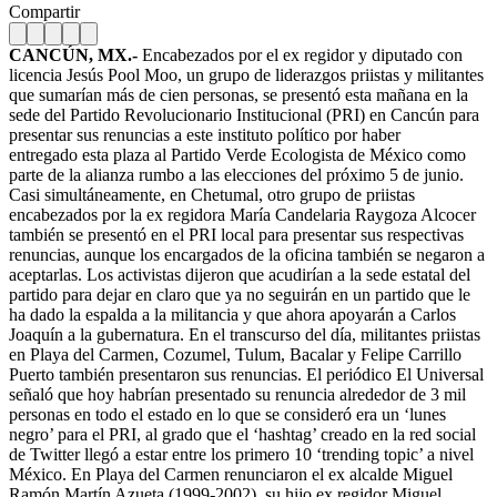
Compartir
CANCÚN, MX.-
Encabezados por el ex regidor y diputado con
licencia Jesús Pool Moo, un grupo de liderazgos priistas y militantes
que sumarían más de cien personas, se presentó esta mañana en la
sede del Partido Revolucionario Institucional (PRI) en Cancún para
presentar sus renuncias a este instituto político por haber
entregado esta plaza al Partido Verde Ecologista de México como
parte de la alianza rumbo a las elecciones del próximo 5 de junio.
Casi simultáneamente, en Chetumal, otro grupo de priistas
encabezados por la ex regidora María Candelaria Raygoza Alcocer
también se presentó en el PRI local para presentar sus respectivas
renuncias, aunque los encargados de la oficina también se negaron a
aceptarlas. Los activistas dijeron que acudirían a la sede estatal del
partido para dejar en claro que ya no seguirán en un partido que le
ha dado la espalda a la militancia y que ahora apoyarán a Carlos
Joaquín a la gubernatura. En el transcurso del día, militantes priistas
en Playa del Carmen, Cozumel, Tulum, Bacalar y Felipe Carrillo
Puerto también presentaron sus renuncias. El periódico El Universal
señaló que hoy habrían presentado su renuncia alrededor de 3 mil
personas en todo el estado en lo que se consideró era un ‘lunes
negro’ para el PRI, al grado que el ‘hashtag’ creado en la red social
de Twitter llegó a estar entre los primero 10 ‘trending topic’ a nivel
México. En Playa del Carmen renunciaron el ex alcalde Miguel
Ramón Martín Azueta (1999-2002), su hijo ex regidor Miguel