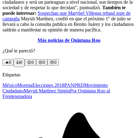
ciudadanos y será un parteaguas a nivel nacional, son tiempos de la
sociedad y de respetar lo que decidan”, puntualizó.
También te
puede interesar:
Sospechan que Marybel Villegas rebasó tope de
campaña
Mayuli Martínez, confió en que el próximo 1° de julio se
llevará a cabo la consulta publica en Benito Juárez y los ciudadanos
saldrán a manifestar su opinión de manera pacífica.
Más noticias de Quintana Roo
¿Qué te pareció?
🔥
0
👍
0
😲
0
😢
0
😠
0
Etiquetas
México
Morena
Elecciones 2018
PAN
PRD
Movimiento
Ciudadano
Mayuli Martínez Simón
Por Quintana Roo al
Frente
senadora