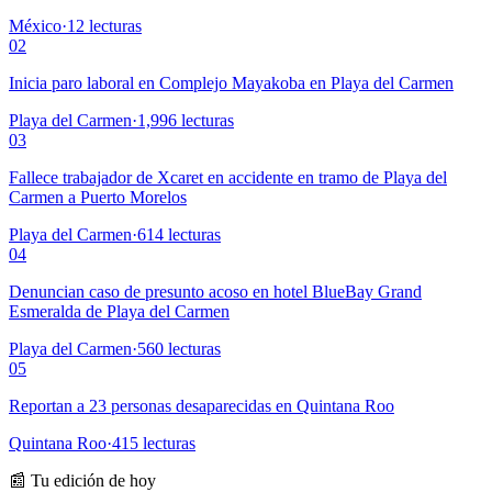
México
·
12
lecturas
02
Inicia paro laboral en Complejo Mayakoba en Playa del Carmen
Playa del Carmen
·
1,996
lecturas
03
Fallece trabajador de Xcaret en accidente en tramo de Playa del
Carmen a Puerto Morelos
Playa del Carmen
·
614
lecturas
04
Denuncian caso de presunto acoso en hotel BlueBay Grand
Esmeralda de Playa del Carmen
Playa del Carmen
·
560
lecturas
05
Reportan a 23 personas desaparecidas en Quintana Roo
Quintana Roo
·
415
lecturas
📰 Tu edición de hoy