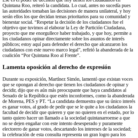
Quintana Roo, reiteró la candidata. Lo cual, antes no sucedía pues
las autoridades tomaban las decisiones de manera unilateral, y hoy
serán ellos los que decidan temas prioritarios para su comunidad y
bienestar social. “Respetar la decisión de los ciudadanos fue el
objetivo que tuvimos al elaborar la Ley de Partición Ciudadana,
proyecto que me enorgullece haber trabajado, y que hoy, permite a
los ciudadanos opinar directamente sobre los asuntos de interés
públicos; estoy aquí para defender el derecho que alcanzaron los
ciudadanos con este nuevo marco legal”, refirió la abanderada de la
coalición “Por Quintana Roo al Frente”.
Lamenta oposición al derecho de expresión
Durante su exposición, Martínez Simón, lamentó que existan voces
que se opongan al derecho que tienen los ciudadanos de opinar y
decidir, dijo que es aún más preocupante que haya candidatos al
Senado de la República que estén inconformes, como la abanderada
de Morena, PES y PT. “La candidata demuestra que su único interés
es ganar votos, al grado de pedir que se le quite a los ciudadanos la
facultad de decidir que quieren y que no quieren en el estado, por lo
tanto quiero hacer un llamado a la sociedad quintanarroense a que
no se dejen engañar con este intento desesperado y puramente
electorero de ganar votos, descartando los intereses de la sociedad;
la celebración de esta consulta representa un gran logro para los