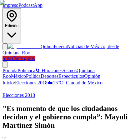
Impreso
Podcast
App
Edición
Noticias de México, desde
Quinta
Fuerza
Quintana Roo
Suscríbete gratis
Portada
Policiaca
🌀 Huracanes
Sismos
Quintana
Roo
México
Política
Deportes
Espectáculos
Opinión
Inicio
/
Elecciones 2018
☁️
15
°C
·
Ciudad de México
Elecciones 2018
"Es momento de que los ciudadanos
decidan y el gobierno cumpla”: Mayuli
Martínez Simón
T