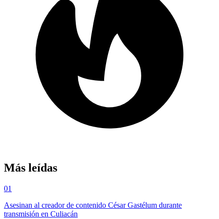
Más leídas
01
Asesinan al creador de contenido César Gastélum durante
transmisión en Culiacán