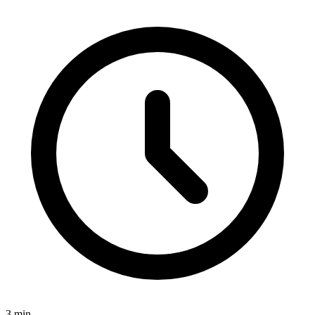
3
min