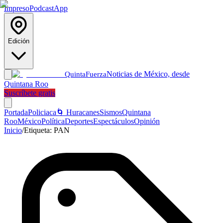
Impreso
Podcast
App
Edición
Noticias de México, desde
Quinta
Fuerza
Quintana Roo
Suscríbete gratis
Portada
Policiaca
🌀 Huracanes
Sismos
Quintana
Roo
México
Política
Deportes
Espectáculos
Opinión
Inicio
/
Etiqueta:
PAN