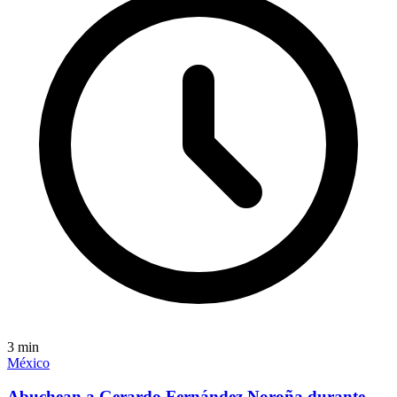
3
min
México
Abuchean a Gerardo Fernández Noroña durante