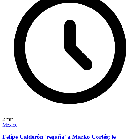
2
min
México
Felipe Calderón 'regaña' a Marko Cortés; le