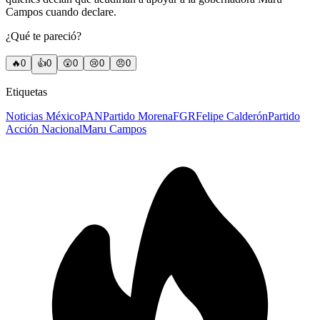
Campos cuando declare.
¿Qué te pareció?
🔥
0
👍
0
😲
0
😢
0
😠
0
Etiquetas
Noticias México
PAN
Partido Morena
FGR
Felipe Calderón
Partido
Acción Nacional
Maru Campos