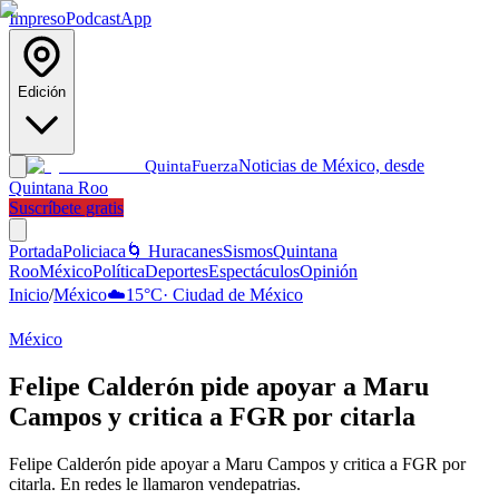
Impreso
Podcast
App
Edición
Noticias de México, desde
Quinta
Fuerza
Quintana Roo
Suscríbete gratis
Portada
Policiaca
🌀 Huracanes
Sismos
Quintana
Roo
México
Política
Deportes
Espectáculos
Opinión
Inicio
/
México
☁️
15
°C
·
Ciudad de México
México
Felipe Calderón pide apoyar a Maru
Campos y critica a FGR por citarla
Felipe Calderón pide apoyar a Maru Campos y critica a FGR por
citarla. En redes le llamaron vendepatrias.