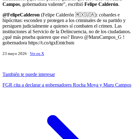
Campos
, gobernadora valiente", escribió
Felipe Calderón
.
@FelipeCalderon
(Felipe Calderón 🇲🇽🇺🇦): cobardes e
hipócritas: esconden y protegen a los criminales de su partido y
persiguen judicialmente a quienes sí combaten el crimen. Las
instituciones al Servicio de la Delincuencia, no de los ciudadanos.
¿qué más prueba quieren que eso? Bravo @MaruCampos_G !
gobernadora https://t.co/tgxEmtcbsm
23 mayo 2026 ·
Ver en X
También te puede interesar
FGR cita a declarar a gobernadores Rocha Moya y Maru Campos