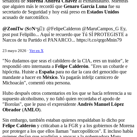
senadora de
Morena
Andrea Chávez
al exmandatario. Mientras
que alguien más le recordó que
Genaro García Luna
fue su
secretario de Seguridad y hoy está preso en
Estados Unidos
acusado de narcotráfico.
@ZoniTw
(𝐒σ𝐍ᶰყ): @FelipeCalderon @MaruCampos_G Ey,
psst psst Felipillo... Aquí te recuerdo que Tú SÍ PROTEGISTE a
Narcos de tu Partido el PANARCO... https://t.co/qrgoMnin79
23 mayo 2026 ·
Ver en X
"No dudamos que seas el cabildero de la CIA, eres un traidor", le
respondió otro internauta a
Felipe Calderón
. "Eres un cobarde e
hipócrita. Huiste a
España
para no dar la cara del genocidio que
mandaste a hacer en
México
. Ya pagarás infelįz carnicero de
Michoacán", comentó otra persona.
Hubo después otros comentarios en los que se hacía referencia a su
supuesto alcoholismo, y no faltó quien recordaba el apodo de
"Borolas", que le puso el expresidente
Andrés Manuel López
Obrador
(
AMLO
).
Sin embargo, también estaban quienes respaldaban lo dicho por
Felipe Calderón
y criticaban a la FGR y a los gobiernos de Morena
por proteger a los que ellos llaman "narcopolíticos". E incluso había
quienes decían que acudirían a apoyar a la gobernadora Maru