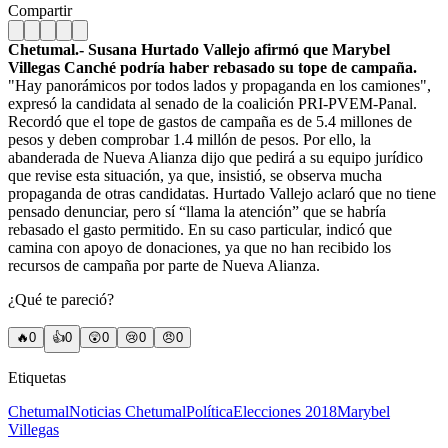
Compartir
Chetumal.- Susana Hurtado Vallejo afirmó que Marybel
Villegas Canché podría haber rebasado su tope de campaña.
"Hay panorámicos por todos lados y propaganda en los camiones",
expresó la candidata al senado de la coalición PRI-PVEM-Panal.
Recordó que el tope de gastos de campaña es de 5.4 millones de
pesos y deben comprobar 1.4 millón de pesos. Por ello, la
abanderada de Nueva Alianza dijo que pedirá a su equipo jurídico
que revise esta situación, ya que, insistió, se observa mucha
propaganda de otras candidatas. Hurtado Vallejo aclaró que no tiene
pensado denunciar, pero sí “llama la atención” que se habría
rebasado el gasto permitido. En su caso particular, indicó que
camina con apoyo de donaciones, ya que no han recibido los
recursos de campaña por parte de Nueva Alianza.
¿Qué te pareció?
🔥
0
👍
0
😲
0
😢
0
😠
0
Etiquetas
Chetumal
Noticias Chetumal
Política
Elecciones 2018
Marybel
Villegas