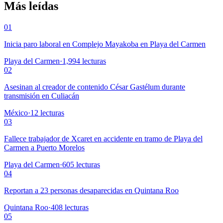
Más leídas
01
Inicia paro laboral en Complejo Mayakoba en Playa del Carmen
Playa del Carmen
·
1,994
lecturas
02
Asesinan al creador de contenido César Gastélum durante
transmisión en Culiacán
México
·
12
lecturas
03
Fallece trabajador de Xcaret en accidente en tramo de Playa del
Carmen a Puerto Morelos
Playa del Carmen
·
605
lecturas
04
Reportan a 23 personas desaparecidas en Quintana Roo
Quintana Roo
·
408
lecturas
05