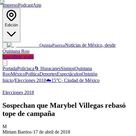
Impreso
Podcast
App
Edición
Noticias de México, desde
Quinta
Fuerza
Quintana Roo
Suscríbete gratis
Portada
Policiaca
🌀 Huracanes
Sismos
Quintana
Roo
México
Política
Deportes
Espectáculos
Opinión
Inicio
/
Elecciones 2018
☁️
15
°C
·
Ciudad de México
Elecciones 2018
Sospechan que Marybel Villegas rebasó
tope de campaña
M
Miriam Barrios
·
17 de abril de 2018