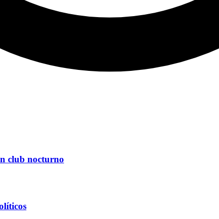
un club nocturno
líticos