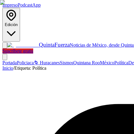
Impreso
Podcast
App
Edición
Quinta
Fuerza
Noticias de México, desde Quint
Suscríbete gratis
Portada
Policiaca
🌀 Huracanes
Sismos
Quintana Roo
México
Política
De
Inicio
/
Etiqueta:
Política