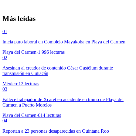
Más leídas
01
Inicia paro laboral en Complejo Mayakoba en Playa del Carmen
Playa del Carmen
·
1,996
lecturas
02
Asesinan al creador de contenido César Gastélum durante
transmisión en Culiacán
México
·
12
lecturas
03
Fallece trabajador de Xcaret en accidente en tramo de Playa del
Carmen a Puerto Morelos
Playa del Carmen
·
614
lecturas
04
Reportan a 23 personas desaparecidas en Quintana Roo