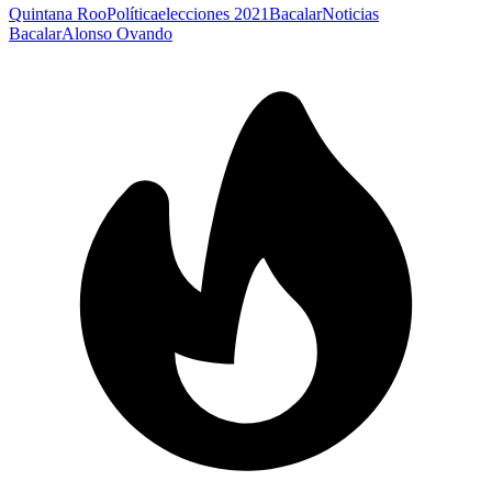
Quintana Roo
Política
elecciones 2021
Bacalar
Noticias
Bacalar
Alonso Ovando