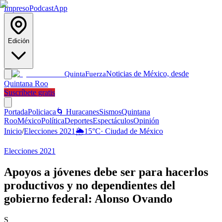
Impreso
Podcast
App
Edición
Noticias de México, desde
Quinta
Fuerza
Quintana Roo
Suscríbete gratis
Portada
Policiaca
🌀 Huracanes
Sismos
Quintana
Roo
México
Política
Deportes
Espectáculos
Opinión
Inicio
/
Elecciones 2021
🌦️
15
°C
·
Ciudad de México
Elecciones 2021
Apoyos a jóvenes debe ser para hacerlos
productivos y no dependientes del
gobierno federal: Alonso Ovando
S