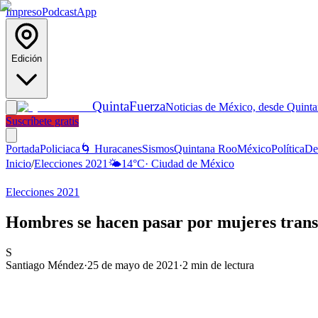
Impreso
Podcast
App
Edición
Quinta
Fuerza
Noticias de México, desde Quint
Suscríbete gratis
Portada
Policiaca
🌀 Huracanes
Sismos
Quintana Roo
México
Política
De
Inicio
/
Elecciones 2021
🌤️
14
°C
·
Ciudad de México
Elecciones 2021
Hombres se hacen pasar por mujeres trans
S
Santiago Méndez
·
25 de mayo de 2021
·
2
min de lectura