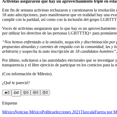
Activistas aseguraron que hay un aprovechamiento triple en estas
Este fin de semana activistas rechazaron y cuestionaron la resolución
18 auto adscripciones, pues manifestaron que en realidad hay una eva
cumplir con la paridad, así como con la inclusión del grupo LGBTT
Voces de activistas aseguraron que lo que hay es un aprovechamiento t
por utilizar los derechos de las personas LGBTTTIQ+ para postularse y
“Nos hemos enfrentado a la omisión, negación y discriminación por par
propuestas absurdas y carentes de empatía con la comunidad, las y l
arbitraria y sospecha la auto inscripción de 18 candidatos hombres”
Por último, solicitaron a las autoridades electorales que se investigue
transparencia y el libre ejercicio de participar en los comicios para la
(Con información de Milenio).
¿Qué te pareció?
🔥
0
👍
0
😲
0
😢
0
😠
0
Etiquetas
México
Noticias México
Política
elecciones 2021
Tlaxcala
Fuerza por M