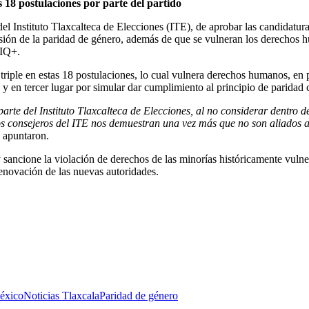
 18 postulaciones por parte del partido
 del Instituto Tlaxcalteca de Elecciones (ITE), de aprobar las candidat
sión de la paridad de género, además de que se vulneran los derechos 
TIQ+.
riple en estas 18 postulaciones, lo cual vulnera derechos humanos, en 
 en tercer lugar por simular dar cumplimiento al principio de paridad c
te del Instituto Tlaxcalteca de Elecciones, al no considerar dentro de
os consejeros del ITE nos demuestran una vez más que no son aliados 
, apuntaron.
 y sancione la violación de derechos de las minorías históricamente vulne
 renovación de las nuevas autoridades.
éxico
Noticias Tlaxcala
Paridad de género