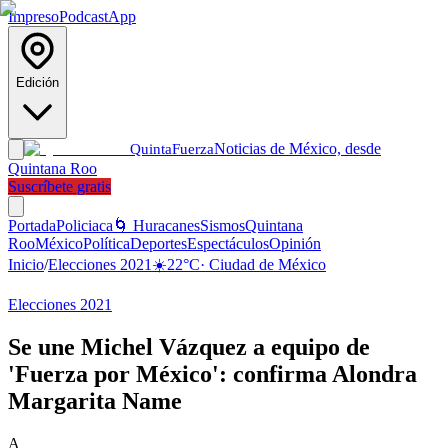
Impreso
Podcast
App
Edición
Noticias de México, desde
Quinta
Fuerza
Quintana Roo
Suscríbete gratis
Portada
Policiaca
🌀 Huracanes
Sismos
Quintana
Roo
México
Política
Deportes
Espectáculos
Opinión
Inicio
/
Elecciones 2021
☀️
22
°C
·
Ciudad de México
Elecciones 2021
Se une Michel Vázquez a equipo de
'Fuerza por México': confirma Alondra
Margarita Name
A