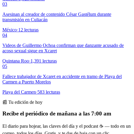
03
Asesinan al creador de contenido César Gastélum durante
transmisión en Culiacán
México
·
12
lecturas
04
Videos de Guillermo Ochoa confirman que danzante acusado de
acoso sexual sigue en Xcaret
Quintana Roo
·
1,391
lecturas
05
Fallece trabajador de Xcaret en accidente en tramo de Playa del
Carmen a Puerto Morelos
Playa del Carmen
·
583
lecturas
📰 Tu edición de hoy
Recibe el periódico de mañana a las 7:00 am
El diario para hojear, las claves del día y el podcast ☕ — todo en un
correo, todos los días. Gratis, y te das de baja con un clic.