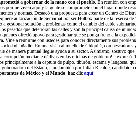
mprometió a gobernar de la mano con el pueblo.
En reunión con empre
arlos porque viven aquí y la gente se compromete con el lugar donde re
amentos y normas. Destacó una propuesta para crear un Centro de Distri
requiere autorización de Semarnat por ser Holbox parte de la reserva d
 a gestionar solución a problemas como el cambio del cable submarino q
los pesados que deterioran las calles y son la principal causa de inunda
 a quienes ofreció apoyo para gestionar que se ponga freno a la expedici
va. Vine a reunirme con ustedes para conocer directamente sus problema
 sociedad, añadió. En una visita al muelle de Chiquilá, con pescadores 
que de manera puntual llegue ayuda a su sector. Asimismo, sostuvo que 
la corrupción mediante dádivas en las oficinas de gobierno!”, expresó.
 principalmente a la captura de pulpo, tiburón, escama y langosta, quien
a gobernadora del Estado, sino también por Julián Ricalde, candidato a 
portantes de México y el Mundo, haz clic
aquí