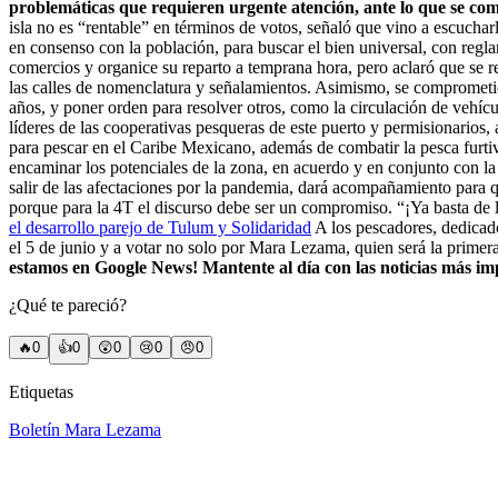
problemáticas que requieren urgente atención, ante lo que se co
isla no es “rentable” en términos de votos, señaló que vino a escuch
en consenso con la población, para buscar el bien universal, con regl
comercios y organice su reparto a temprana hora, pero aclaró que se 
las calles de nomenclatura y señalamientos. Asimismo, se comprometió
años, y poner orden para resolver otros, como la circulación de vehícu
líderes de las cooperativas pesqueras de este puerto y permisionarios,
para pescar en el Caribe Mexicano, además de combatir la pesca furti
encaminar los potenciales de la zona, en acuerdo y en conjunto con la
salir de las afectaciones por la pandemia, dará acompañamiento para 
porque para la 4T el discurso debe ser un compromiso. “¡Ya basta de 
el desarrollo parejo de Tulum y Solidaridad
A los pescadores, dedicados
el 5 de junio y a votar no solo por Mara Lezama, quien será la primer
estamos en Google News! Mantente al día con las noticias más im
¿Qué te pareció?
🔥
0
👍
0
😲
0
😢
0
😠
0
Etiquetas
Boletín Mara Lezama