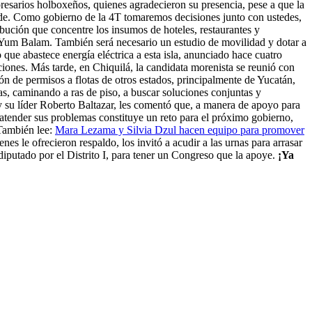
sarios holboxeños, quienes agradecieron su presencia, pese a que la
side. Como gobierno de la 4T tomaremos decisiones junto con ustedes,
bución que concentre los insumos de hoteles, restaurantes y
e Yum Balam. También será necesario un estudio de movilidad y dotar a
ue abastece energía eléctrica a esta isla, anunciado hace cuatro
ciones. Más tarde, en Chiquilá, la candidata morenista se reunió con
ón de permisos a flotas de otros estados, principalmente de Yucatán,
s, caminando a ras de piso, a buscar soluciones conjuntas y
y su líder Roberto Baltazar, les comentó que, a manera de apoyo para
atender sus problemas constituye un reto para el próximo gobierno,
 También lee:
Mara Lezama y Silvia Dzul hacen equipo para promover
es le ofrecieron respaldo, los invitó a acudir a las urnas para arrasar
diputado por el Distrito I, para tener un Congreso que la apoye.
¡Ya