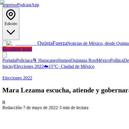
Impreso
Podcast
App
Edición
Quinta
Fuerza
Noticias de México, desde Quint
Suscríbete gratis
Portada
Policiaca
🌀 Huracanes
Sismos
Quintana Roo
México
Política
De
Inicio
/
Elecciones 2022
☁️
15
°C
·
Ciudad de México
Elecciones 2022
Mara Lezama escucha, atiende y gobernará
R
Redacción
·
7 de mayo de 2022
·
3
min de lectura