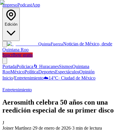
Impreso
Podcast
App
Edición
Noticias de México, desde
Quinta
Fuerza
Quintana Roo
Suscríbete gratis
Portada
Policiaca
🌀 Huracanes
Sismos
Quintana
Roo
México
Política
Deportes
Espectáculos
Opinión
Inicio
/
Entretenimiento
☁️
14
°C
·
Ciudad de México
Entretenimiento
Aerosmith celebra 50 años con una
reedición especial de su primer disco
J
Joiner Martínez
·
29 de enero de 2026
·
3
min de lectura