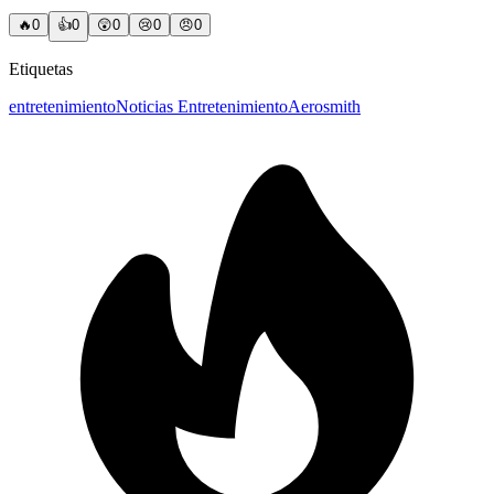
🔥
0
👍
0
😲
0
😢
0
😠
0
Etiquetas
entretenimiento
Noticias Entretenimiento
Aerosmith