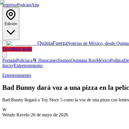
Impreso
Podcast
App
Edición
Quinta
Fuerza
Noticias de México, desde Quint
Suscríbete gratis
Portada
Policiaca
🌀 Huracanes
Sismos
Quintana Roo
México
Política
De
Inicio
/
Entretenimiento
Entretenimiento
Bad Bunny dará voz a una pizza en la pelíc
Bad Bunny llegará a Toy Story 5 como la voz de una pizza con lentes de
W
Wendy Ravelo
·
26 de mayo de 2026