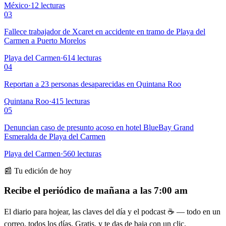
México
·
12
lecturas
03
Fallece trabajador de Xcaret en accidente en tramo de Playa del
Carmen a Puerto Morelos
Playa del Carmen
·
614
lecturas
04
Reportan a 23 personas desaparecidas en Quintana Roo
Quintana Roo
·
415
lecturas
05
Denuncian caso de presunto acoso en hotel BlueBay Grand
Esmeralda de Playa del Carmen
Playa del Carmen
·
560
lecturas
📰 Tu edición de hoy
Recibe el periódico de mañana a las 7:00 am
El diario para hojear, las claves del día y el podcast ☕ — todo en un
correo, todos los días. Gratis, y te das de baja con un clic.