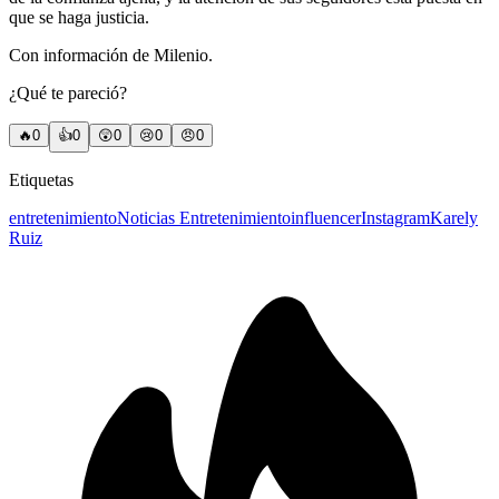
que se haga justicia.
Con información de Milenio.
¿Qué te pareció?
🔥
0
👍
0
😲
0
😢
0
😠
0
Etiquetas
entretenimiento
Noticias Entretenimiento
influencer
Instagram
Karely
Ruiz