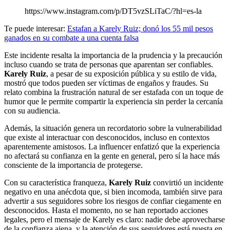
https://www.instagram.com/p/DT5vzSLiTaC/?hl=es-la
Te puede interesar:
Estafan a Karely Ruiz; donó los 55 mil pesos
ganados en su combate a una cuenta falsa
Este incidente resalta la importancia de la prudencia y la precaución
incluso cuando se trata de personas que aparentan ser confiables.
Karely Ruiz
, a pesar de su exposición pública y su estilo de vida,
mostró que todos pueden ser víctimas de engaños y fraudes. Su
relato combina la frustración natural de ser estafada con un toque de
humor que le permite compartir la experiencia sin perder la cercanía
con su audiencia.
Además, la situación genera un recordatorio sobre la vulnerabilidad
que existe al interactuar con desconocidos, incluso en contextos
aparentemente amistosos. La influencer enfatizó que la experiencia
no afectará su confianza en la gente en general, pero sí la hace más
consciente de la importancia de protegerse.
Con su característica franqueza,
Karely Ruiz
convirtió un incidente
negativo en una anécdota que, si bien incomoda, también sirve para
advertir a sus seguidores sobre los riesgos de confiar ciegamente en
desconocidos. Hasta el momento, no se han reportado acciones
legales, pero el mensaje de Karely es claro: nadie debe aprovecharse
de la confianza ajena, y la atención de sus seguidores está puesta en