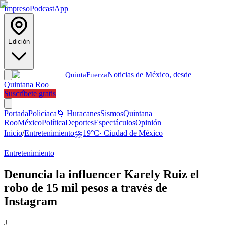
Impreso
Podcast
App
Edición
Noticias de México, desde
Quinta
Fuerza
Quintana Roo
Suscríbete gratis
Portada
Policiaca
🌀 Huracanes
Sismos
Quintana
Roo
México
Política
Deportes
Espectáculos
Opinión
Inicio
/
Entretenimiento
⛈️
19
°C
·
Ciudad de México
Entretenimiento
Denuncia la influencer Karely Ruiz el
robo de 15 mil pesos a través de
Instagram
J