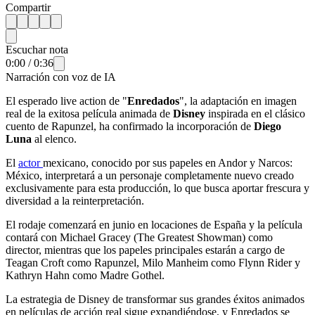
Compartir
Escuchar nota
0:00
/
0:36
Narración con voz de IA
El esperado live action de "
Enredados
", la adaptación en imagen
real de la exitosa película animada de
Disney
inspirada en el clásico
cuento de Rapunzel, ha confirmado la incorporación de
Diego
Luna
al elenco.
El
actor
mexicano, conocido por sus papeles en Andor y Narcos:
México, interpretará a un personaje completamente nuevo creado
exclusivamente para esta producción, lo que busca aportar frescura y
diversidad a la reinterpretación.
El rodaje comenzará en junio en locaciones de España y la película
contará con Michael Gracey (The Greatest Showman) como
director, mientras que los papeles principales estarán a cargo de
Teagan Croft como Rapunzel, Milo Manheim como Flynn Rider y
Kathryn Hahn como Madre Gothel.
La estrategia de Disney de transformar sus grandes éxitos animados
en películas de acción real sigue expandiéndose, y Enredados se