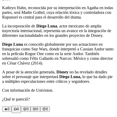
Kathryn Hahn, reconocida por su interpretación en Agatha en todas
partes, será Madre Gothel, cuya relación tóxica y controladora con
Rapunzel es central para el desarrollo del drama.
La incorporación de
Diego Luna
, actor mexicano de amplia
trayectoria internacional, representa un avance en la integración de
diferentes nacionalidades en los grandes proyectos de Disney.
Diego Luna
es conocido globalmente por sus actuaciones en
franquicias como Star Wars, donde interpretó a Cassian Andor tanto
en la película Rogue One como en la serie Andor. También
sobresalió como Félix Gallardo en Narcos: México y como director
en César Chávez (2014).
A pesar de la atención generada,
Disney
no ha revelado detalles
sobre el personaje que interpretará
Diego Luna,
lo que ha dado pie
a múltiples especulaciones entre críticos y seguidores.
Con información de Univision.
¿Qué te pareció?
🔥
0
👍
0
😲
0
😢
0
😠
0