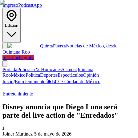
Impreso
Podcast
App
Edición
Noticias de México, desde
Quinta
Fuerza
Quintana Roo
Suscríbete gratis
Portada
Policiaca
🌀 Huracanes
Sismos
Quintana
Roo
México
Política
Deportes
Espectáculos
Opinión
Inicio
/
Entretenimiento
🌤️
14
°C
·
Ciudad de México
Entretenimiento
Disney anuncia que Diego Luna será
parte del live action de "Enredados"
J
Joiner Martínez
·
5 de mayo de 2026