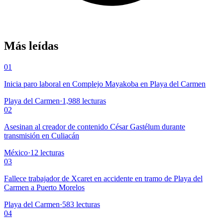
Más leídas
01
Inicia paro laboral en Complejo Mayakoba en Playa del Carmen
Playa del Carmen
·
1,988
lecturas
02
Asesinan al creador de contenido César Gastélum durante
transmisión en Culiacán
México
·
12
lecturas
03
Fallece trabajador de Xcaret en accidente en tramo de Playa del
Carmen a Puerto Morelos
Playa del Carmen
·
583
lecturas
04