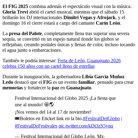
El FIG 2025
combina además el espectáculo visual con la música.
Gloria Trevi
abrió el cartel musical, mientras que el sábado 15
brillarán los DJ internacionales
Dimitri Vegas y Afrojack
, y el
domingo 16 el cierre estará a cargo del cantante
Carín León
.
La
presa del Palote
, completamente llena tras superar una severa
sequía, se convirtió en un espejo natural donde los globos se
reflejaban, creando postales únicas y llenas de color, incluso tocando
el agua junto a embarcaciones.
También te podría interesar:
Feria de León, Guanajuato 2026
celebra 150 años con un cartel lleno de estrellas
Durante la inauguración, la gobernadora
Libia García Muñoz
Ledo
destacó que el
FIG
es un evento
familiar
, pensado para crear
memorias
y fortalecer la
paz
en
Guanajuato
.
Festival Internacional del Globo 2025 ¡La fiesta que
une al mundo! 🤩🌎
¡Nos vemos del 14 al 17 de noviembre!
🎟️Boletos en Eticket link en la bio.
#FestivalDelGlobo
|
#FestivalDeFestivales
pic.twitter.com/kDt3zS5ynq
— Festival Internacional del Globo León, Mx.