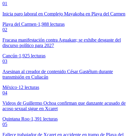
01
Inicia paro laboral en Complejo Mayakoba en Playa del Carmen
Playa del Carmen
·
1,988
lecturas
02
Fracasa manifestación contra Aguakan; se exhibe desgaste del
discurso político para 2027
Cancún
·
1,925
lecturas
03
Asesinan al creador de contenido César Gastélum durante
transmisión en Culiacán
México
·
12
lecturas
04
Videos de Guillermo Ochoa confirman que danzante acusado de
acoso sexual sigue en Xcaret
Quintana Roo
·
1,391
lecturas
05
Fallece trabajador de Xcaret en accidente en tramo de Playa del