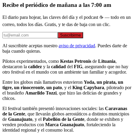
Recibe el periódico de mañana a las 7:00 am
El diario para hojear, las claves del día y el podcast ☕ — todo en un
correo, todos los días. Gratis, y te das de baja con un clic.
Suscribirme
Al suscribirte aceptas nuestro
aviso de privacidad
. Puedes darte de
baja cuando quieras.
Pilotos experimentados, como
Kestas Petronis
de
Lituania
,
destacaron la
calidez
y la
calidad
del
FIG
, asegurando que no hay
otro festival en el mundo con un ambiente tan familiar y acogedor.
Entre los globos más llamativos estuvieron
Yoda, un pirata, un
tigre, un rinoceronte, un pato
, y el
King Capybara
, piloteado por
el brasileño
Amarildo Tozzi
, que hizo las delicias de grandes y
chicos.
El festival también presentó innovaciones sociales: las
Caravanas
de la Gente
, que llevarán globos aerostáticos a distintos municipios
de
Guanajuato
, y el
Pabellón de la Gente
, donde se exhiben y
venden productos con
Marca Guanajuato
, fortaleciendo la
identidad regional y el consumo local.