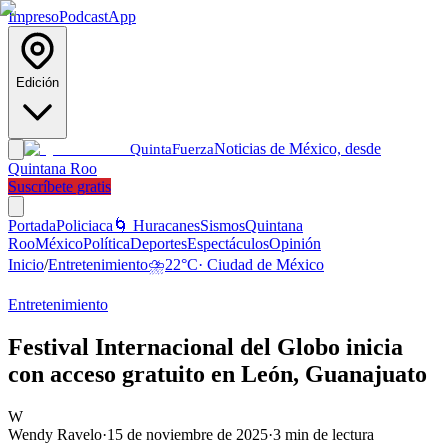
Impreso
Podcast
App
Edición
Noticias de México, desde
Quinta
Fuerza
Quintana Roo
Suscríbete gratis
Portada
Policiaca
🌀 Huracanes
Sismos
Quintana
Roo
México
Política
Deportes
Espectáculos
Opinión
Inicio
/
Entretenimiento
⛈️
22
°C
·
Ciudad de México
Entretenimiento
Festival Internacional del Globo inicia
con acceso gratuito en León, Guanajuato
W
Wendy Ravelo
·
15 de noviembre de 2025
·
3
min de lectura