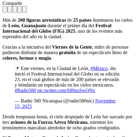
Compartir
Más de
200 figuras aerostáticas
de
25 países
iluminaron los cielos
de
León, Guanajuato
durante el primer día del
Festival
Internacional del Globo (FIG) 2025
, uno de los eventos más
esperados del año en la ciudad.
Gracias a la iniciativa del
Viernes de la Gente
, miles de personas
pudieron disfrutar de manera
gratuita
de un espectáculo lleno de
colores, formas y magia
.
📌 Este viernes, en la Ciudad de León,
#México
, dio
inició el Festival Internacional del Globo en su edición
23, en el cual globos de más de 200 países se elevarán
y brindarán un espectáculo en los cielos mexicanos.
#Radio580
pic.twitter.com/S89zuSwQNz
— Radio 580 Nicaragua (@radio580nic)
November
15, 2025
Desde tempranas horas, el cielo despejado de León fue surcado por
tres
aviones de la Fuerza Aérea Mexicana
, mientras los
termómetros marcaban alrededor de ocho grados centígrados.