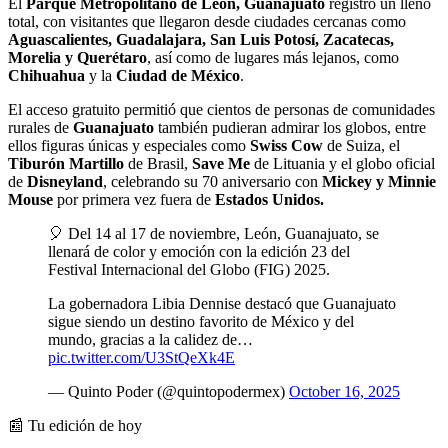
El
Parque Metropolitano de León, Guanajuato
registró un lleno
total, con visitantes que llegaron desde ciudades cercanas como
Aguascalientes, Guadalajara, San Luis Potosí, Zacatecas,
Morelia y Querétaro
, así como de lugares más lejanos, como
Chihuahua
y la
Ciudad de México
.
El acceso gratuito permitió que cientos de personas de comunidades
rurales de
Guanajuato
también pudieran admirar los globos, entre
ellos figuras únicas y especiales como
Swiss Cow
de Suiza, el
Tiburón Martillo
de Brasil,
Save Me
de Lituania y el globo oficial
de
Disneyland
, celebrando su 70 aniversario con
Mickey y Minnie
Mouse
por primera vez fuera de
Estados Unidos.
🎈 Del 14 al 17 de noviembre, León, Guanajuato, se
llenará de color y emoción con la edición 23 del
Festival Internacional del Globo (FIG) 2025.
La gobernadora Libia Dennise destacó que Guanajuato
sigue siendo un destino favorito de México y del
mundo, gracias a la calidez de…
pic.twitter.com/U3StQeXk4E
— Quinto Poder (@quintopodermex)
October 16, 2025
📰 Tu edición de hoy