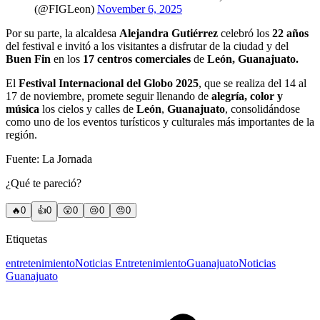
(@FIGLeon)
November 6, 2025
Por su parte, la alcaldesa
Alejandra Gutiérrez
celebró los
22 años
del festival e invitó a los visitantes a disfrutar de la ciudad y del
Buen Fin
en los
17 centros comerciales
de
León, Guanajuato.
El
Festival Internacional del Globo 2025
, que se realiza del 14 al
17 de noviembre, promete seguir llenando de
alegría, color y
música
los cielos y calles de
León
,
Guanajuato
, consolidándose
como uno de los eventos turísticos y culturales más importantes de la
región.
Fuente: La Jornada
¿Qué te pareció?
🔥
0
👍
0
😲
0
😢
0
😠
0
Etiquetas
entretenimiento
Noticias Entretenimiento
Guanajuato
Noticias
Guanajuato