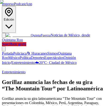
Impreso
Podcast
App
Edición
Noticias de México, desde
Quinta
Fuerza
Quintana Roo
Suscríbete gratis
Portada
Policiaca
🌀 Huracanes
Sismos
Quintana
Roo
México
Política
Deportes
Espectáculos
Opinión
Inicio
/
Entretenimiento
☁️
20
°C
·
Ciudad de México
Entretenimiento
Gorillaz anuncia las fechas de su gira
“The Mountain Tour” por Latinoamérica
Gorillaz anuncia su gira latinoamericana "The Mountain Tour" con
presentaciones en Colombia, México, Perú, Argentina, Paraguay,