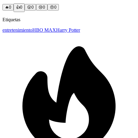
🔥
0
👍
0
😲
0
😢
0
😠
0
Etiquetas
entretenimiento
HBO MAX
Harry Potter