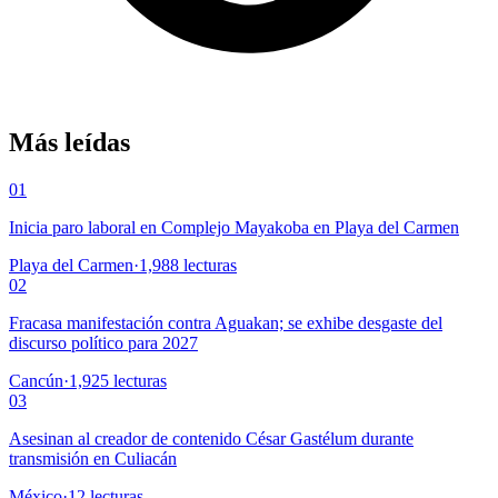
Más leídas
01
Inicia paro laboral en Complejo Mayakoba en Playa del Carmen
Playa del Carmen
·
1,988
lecturas
02
Fracasa manifestación contra Aguakan; se exhibe desgaste del
discurso político para 2027
Cancún
·
1,925
lecturas
03
Asesinan al creador de contenido César Gastélum durante
transmisión en Culiacán
México
·
12
lecturas