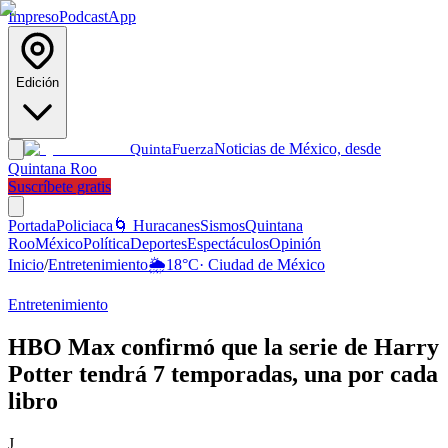
Impreso
Podcast
App
Edición
Noticias de México, desde
Quinta
Fuerza
Quintana Roo
Suscríbete gratis
Portada
Policiaca
🌀 Huracanes
Sismos
Quintana
Roo
México
Política
Deportes
Espectáculos
Opinión
Inicio
/
Entretenimiento
🌦️
18
°C
·
Ciudad de México
Entretenimiento
HBO Max confirmó que la serie de Harry
Potter tendrá 7 temporadas, una por cada
libro
J