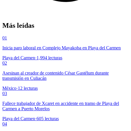
Más leídas
01
Inicia paro laboral en Complejo Mayakoba en Playa del Carmen
Playa del Carmen
·
1,994
lecturas
02
Asesinan al creador de contenido César Gastélum durante
transmisión en Culiacán
México
·
12
lecturas
03
Fallece trabajador de Xcaret en accidente en tramo de Playa del
Carmen a Puerto Morelos
Playa del Carmen
·
605
lecturas
04