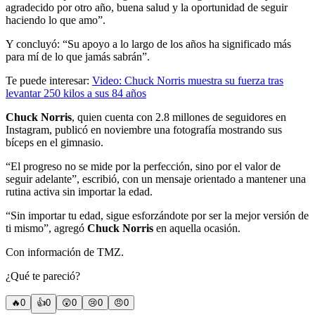
agradecido por otro año, buena salud y la oportunidad de seguir
haciendo lo que amo”.
Y concluyó: “Su apoyo a lo largo de los años ha significado más
para mí de lo que jamás sabrán”.
Te puede interesar:
Video: Chuck Norris muestra su fuerza tras
levantar 250 kilos a sus 84 años
Chuck Norris
, quien cuenta con 2.8 millones de seguidores en
Instagram, publicó en noviembre una fotografía mostrando sus
bíceps en el gimnasio.
“El progreso no se mide por la perfección, sino por el valor de
seguir adelante”, escribió, con un mensaje orientado a mantener una
rutina activa sin importar la edad.
“Sin importar tu edad, sigue esforzándote por ser la mejor versión de
ti mismo”, agregó
Chuck Norris
en aquella ocasión.
Con información de TMZ.
¿Qué te pareció?
🔥
0
👍
0
😲
0
😢
0
😠
0