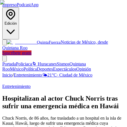
Impreso
Podcast
App
Edición
Noticias de México, desde
Quinta
Fuerza
Quintana Roo
Suscríbete gratis
Portada
Policiaca
🌀 Huracanes
Sismos
Quintana
Roo
México
Política
Deportes
Espectáculos
Opinión
Inicio
/
Entretenimiento
🌤️
21
°C
·
Ciudad de México
Entretenimiento
Hospitalizan al actor Chuck Norris tras
sufrir una emergencia médica en Hawái
Chuck Norris, de 86 años, fue trasladado a un hospital en la isla de
Kauai, Hawái, luego de sufrir una emergencia médica cuya