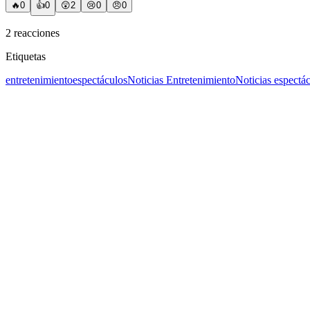
🔥
0
👍
0
😲
2
😢
0
😠
0
2
reacciones
Etiquetas
entretenimiento
espectáculos
Noticias Entretenimiento
Noticias espectá