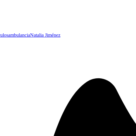
culos
ambulancia
Natalia Jiménez