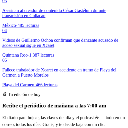
03
Asesinan al creador de contenido César Gastélum durante
transmisión en Culiacán
México
·
485
lecturas
04
Videos de Guillermo Ochoa confirman que danzante acusado de
acoso sexual sigue en Xcaret
Quintana Roo
·
1,387
lecturas
05
Fallece trabajador de Xcaret en accidente en tramo de Playa del
Carmen a Puerto Morelos
Playa del Carmen
·
466
lecturas
📰 Tu edición de hoy
Recibe el periódico de mañana a las 7:00 am
El diario para hojear, las claves del día y el podcast ☕ — todo en un
correo, todos los días. Gratis, y te das de baja con un clic.