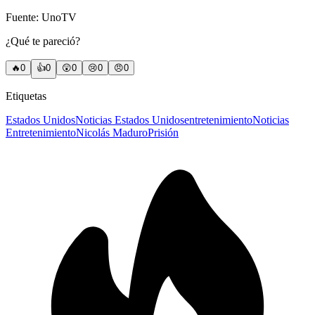
Fuente: UnoTV
¿Qué te pareció?
🔥
0
👍
0
😲
0
😢
0
😠
0
Etiquetas
Estados Unidos
Noticias Estados Unidos
entretenimiento
Noticias
Entretenimiento
Nicolás Maduro
Prisión