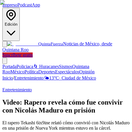
Impreso
Podcast
App
Edición
Noticias de México, desde
Quinta
Fuerza
Quintana Roo
Suscríbete gratis
Portada
Policiaca
🌀 Huracanes
Sismos
Quintana
Roo
México
Política
Deportes
Espectáculos
Opinión
Inicio
/
Entretenimiento
🌤️
13
°C
·
Ciudad de México
Entretenimiento
Video: Rapero revela cómo fue convivir
con Nicolás Maduro en prisión
El rapero Tekashi 6ix9ine relató cómo convivió con Nicolás Maduro
en una prisión de Nueva York mientras estuvo en la cárcel.