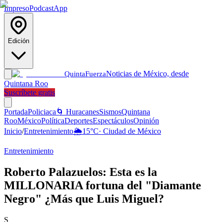
Impreso
Podcast
App
Edición
Noticias de México, desde
Quinta
Fuerza
Quintana Roo
Suscríbete gratis
Portada
Policiaca
🌀 Huracanes
Sismos
Quintana
Roo
México
Política
Deportes
Espectáculos
Opinión
Inicio
/
Entretenimiento
🌦️
15
°C
·
Ciudad de México
Entretenimiento
Roberto Palazuelos: Esta es la
MILLONARIA fortuna del "Diamante
Negro" ¿Más que Luis Miguel?
S