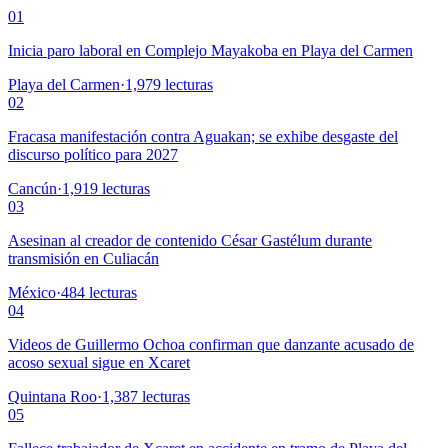
01
Inicia paro laboral en Complejo Mayakoba en Playa del Carmen
Playa del Carmen
·
1,979
lecturas
02
Fracasa manifestación contra Aguakan; se exhibe desgaste del
discurso político para 2027
Cancún
·
1,919
lecturas
03
Asesinan al creador de contenido César Gastélum durante
transmisión en Culiacán
México
·
484
lecturas
04
Videos de Guillermo Ochoa confirman que danzante acusado de
acoso sexual sigue en Xcaret
Quintana Roo
·
1,387
lecturas
05