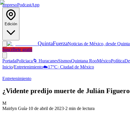
Impreso
Podcast
App
Edición
Quinta
Fuerza
Noticias de México, desde Quint
Suscríbete gratis
Portada
Policiaca
🌀 Huracanes
Sismos
Quintana Roo
México
Política
De
Inicio
/
Entretenimiento
☁️
17
°C
·
Ciudad de México
Entretenimiento
¿Vidente predijo muerte de Julián Figuero
M
Mairlyn Guía
·
10 de abril de 2023
·
2
min de lectura