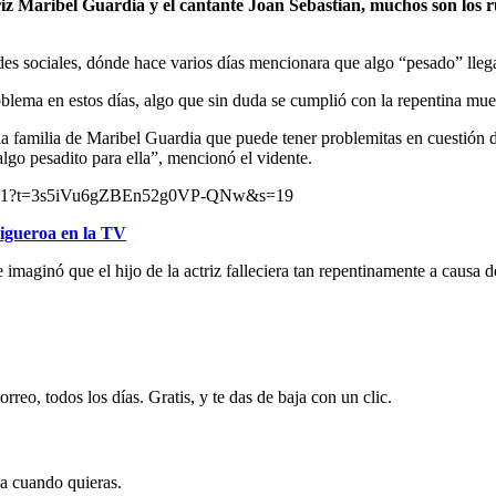
riz Maribel Guardia y el cantante Joan Sebastian, muchos son los r
s sociales, dónde hace varios días mencionara que algo “pesado” llegar
blema en estos días, algo que sin duda se cumplió con la repentina muer
a familia de Maribel Guardia que puede tener problemitas en cuestión d
lgo pesadito para ella”, mencionó el vidente.
3329921?t=3s5iVu6gZBEn52g0VP-QNw&s=19
Figueroa en la TV
imaginó que el hijo de la actriz falleciera tan repentinamente a causa de
rreo, todos los días. Gratis, y te das de baja con un clic.
ja cuando quieras.