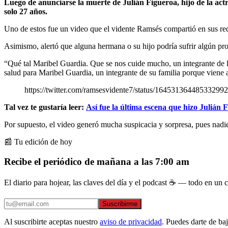
Luego de anunciarse la muerte de Julián Figueroa, hijo de la act
solo 27 años.
Uno de estos fue un video que el vidente Ramsés compartió en sus rede
Asimismo, alertó que alguna hermana o su hijo podría sufrir algún pro
“Qué tal Maribel Guardia. Que se nos cuide mucho, un integrante de l
salud para Maribel Guardia, un integrante de su familia porque viene a
https://twitter.com/ramsesvidente7/status/164531364485
Tal vez te gustaría leer:
Así fue la última escena que hizo Julián 
Por supuesto, el video generó mucha suspicacia y sorpresa, pues nadie 
📰 Tu edición de hoy
Recibe el periódico de mañana a las 7:00 am
El diario para hojear, las claves del día y el podcast ☕ — todo en un co
Suscribirme
Al suscribirte aceptas nuestro
aviso de privacidad
. Puedes darte de ba