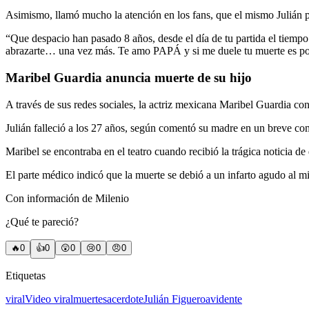
Asimismo, llamó mucho la atención en los fans, que el mismo Julián pa
“Que despacio han pasado 8 años, desde el día de tu partida el tiem
abrazarte… una vez más. Te amo PAPÁ y si me duele tu muerte es porq
Maribel Guardia anuncia muerte de su hijo
A través de sus redes sociales, la actriz mexicana Maribel Guardia conf
Julián falleció a los 27 años, según comentó su madre en un breve co
Maribel se encontraba en el teatro cuando recibió la trágica noticia de
El parte médico indicó que la muerte se debió a un infarto agudo al mi
Con información de Milenio
¿Qué te pareció?
🔥
0
👍
0
😲
0
😢
0
😠
0
Etiquetas
viral
Video viral
muerte
sacerdote
Julián Figueroa
vidente