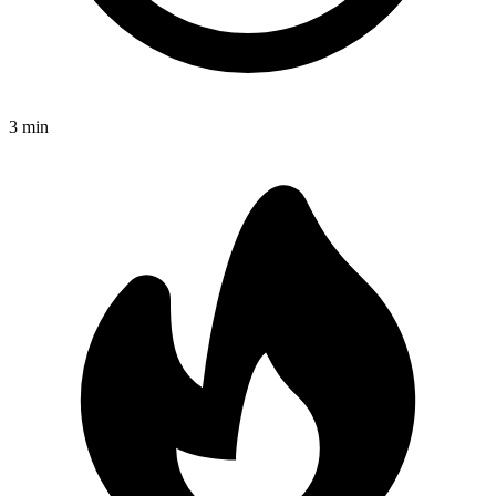
3
min