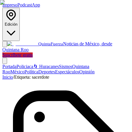
Impreso
Podcast
App
Edición
Noticias de México, desde
Quinta
Fuerza
Quintana Roo
Suscríbete gratis
Portada
Policiaca
🌀 Huracanes
Sismos
Quintana
Roo
México
Política
Deportes
Espectáculos
Opinión
Inicio
/
Etiqueta:
sacerdote