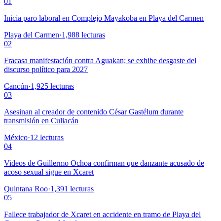
01
Inicia paro laboral en Complejo Mayakoba en Playa del Carmen
Playa del Carmen
·
1,988
lecturas
02
Fracasa manifestación contra Aguakan; se exhibe desgaste del
discurso político para 2027
Cancún
·
1,925
lecturas
03
Asesinan al creador de contenido César Gastélum durante
transmisión en Culiacán
México
·
12
lecturas
04
Videos de Guillermo Ochoa confirman que danzante acusado de
acoso sexual sigue en Xcaret
Quintana Roo
·
1,391
lecturas
05
Fallece trabajador de Xcaret en accidente en tramo de Playa del