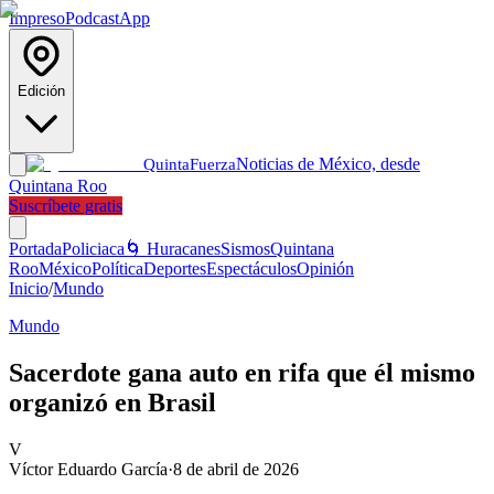
Impreso
Podcast
App
Edición
Noticias de México, desde
Quinta
Fuerza
Quintana Roo
Suscríbete gratis
Portada
Policiaca
🌀 Huracanes
Sismos
Quintana
Roo
México
Política
Deportes
Espectáculos
Opinión
Inicio
/
Mundo
Mundo
Sacerdote gana auto en rifa que él mismo
organizó en Brasil
V
Víctor Eduardo García
·
8 de abril de 2026