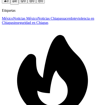
🔥
0
👍
0
😲
0
😢
0
😠
0
Etiquetas
México
Noticias México
Noticias Chiapas
sacerdote
violencia en
Chiapas
inseguridad en Chiapas