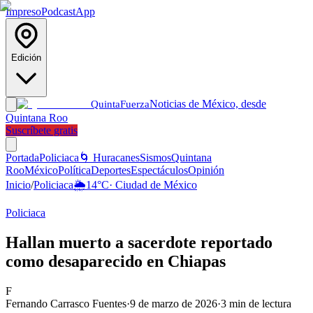
Impreso
Podcast
App
Edición
Noticias de México, desde
Quinta
Fuerza
Quintana Roo
Suscríbete gratis
Portada
Policiaca
🌀 Huracanes
Sismos
Quintana
Roo
México
Política
Deportes
Espectáculos
Opinión
Inicio
/
Policiaca
🌦️
14
°C
·
Ciudad de México
Policiaca
Hallan muerto a sacerdote reportado
como desaparecido en Chiapas
F
Fernando Carrasco Fuentes
·
9 de marzo de 2026
·
3
min de lectura