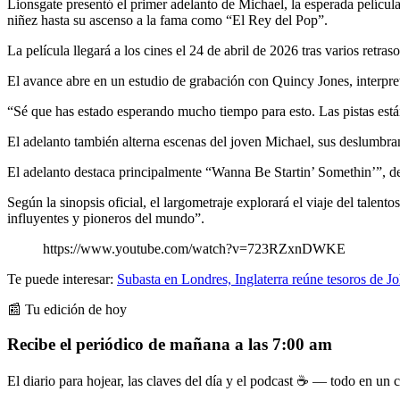
Lionsgate presentó el primer adelanto de Michael, la esperada películ
niñez hasta su ascenso a la fama como “El Rey del Pop”.
La película llegará a los cines el 24 de abril de 2026 tras varios retras
El avance abre en un estudio de grabación con Quincy Jones, interpre
“Sé que has estado esperando mucho tiempo para esto. Las pistas están 
El adelanto también alterna escenas del joven Michael, sus deslumbrant
El adelanto destaca principalmente “Wanna Be Startin’ Somethin’”, d
Según la sinopsis oficial, el largometraje explorará el viaje del talent
influyentes y pioneros del mundo”.
https://www.youtube.com/watch?v=723RZxnDWKE
Te puede interesar:
Subasta en Londres, Inglaterra reúne tesoros de 
📰 Tu edición de hoy
Recibe el periódico de mañana a las 7:00 am
El diario para hojear, las claves del día y el podcast ☕ — todo en un co