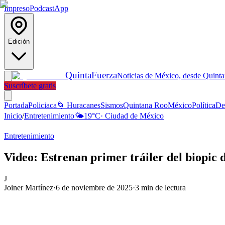
Impreso
Podcast
App
Edición
Quinta
Fuerza
Noticias de México, desde Quint
Suscríbete gratis
Portada
Policiaca
🌀 Huracanes
Sismos
Quintana Roo
México
Política
De
Inicio
/
Entretenimiento
🌤️
19
°C
·
Ciudad de México
Entretenimiento
Video: Estrenan primer tráiler del biopic
J
Joiner Martínez
·
6 de noviembre de 2025
·
3
min de lectura