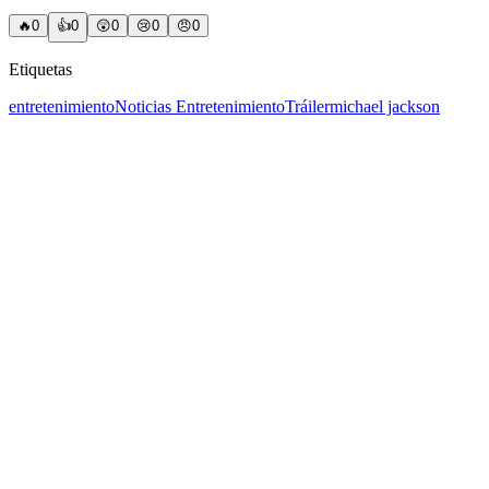
🔥
0
👍
0
😲
0
😢
0
😠
0
Etiquetas
entretenimiento
Noticias Entretenimiento
Tráiler
michael jackson