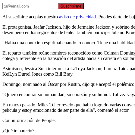
Suscribirme
Al suscribirte aceptas nuestro
aviso de privacidad
. Puedes darte de ba
El protagonista, Jaafar Jackson, hijo de Jermaine Jackson y sobrino del 
desempeño en los segmentos de baile. También participa Juliano Krue
“Había una conexión espiritual cuando lo conocí. Tiene una habilidad 
El reparto también reúne nombres reconocidos como Colman Domingo
colega y referente en la transición del artista hacia su carrera en soli
Asimismo, Jessica Sula interpreta a LaToya Jackson; Larenz Tate a
KeiLyn Durrel Jones como Bill Bray.
Domingo, nominado al Óscar por Rustin, dijo que aceptó el polémico p
“Quiero encontrar su humanidad, su corazón y su humor. Tal vez vaya e
En marzo pasado, Miles Teller reveló que había logrado varias conve
película y estoy emocionado de ser parte de ella”, comentó el actor.
Con información de People.
¿Qué te pareció?