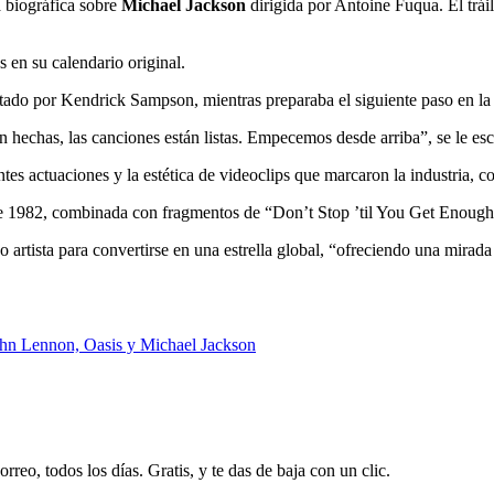
a biográfica sobre
Michael Jackson
dirigida por Antoine Fuqua. El tráil
os en su calendario original.
tado por Kendrick Sampson, mientras preparaba el siguiente paso en la
hechas, las canciones están listas. Empecemos desde arriba”, se le escu
es actuaciones y la estética de videoclips que marcaron la industria, co
e 1982, combinada con fragmentos de “Don’t Stop ’til You Get Enough”
oso artista para convertirse en una estrella global, “ofreciendo una mirad
John Lennon, Oasis y Michael Jackson
rreo, todos los días. Gratis, y te das de baja con un clic.