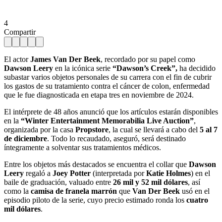
4
Compartir
El actor
James Van Der Beek
, recordado por su papel como
Dawson Leery
en la icónica serie
“Dawson’s Creek”,
ha decidido
subastar varios objetos personales de su carrera con el fin de cubrir
los gastos de su tratamiento contra el cáncer de colon, enfermedad
que le fue diagnosticada en etapa tres en noviembre de 2024.
El intérprete de 48 años anunció que los artículos estarán disponibles
en la
“Winter Entertainment Memorabilia Live Auction”
,
organizada por la casa
Propstore
, la cual se llevará a cabo del
5 al 7
de diciembre
. Todo lo recaudado, aseguró, será destinado
íntegramente a solventar sus tratamientos médicos.
Entre los objetos más destacados se encuentra el collar que
Dawson
Leery
regaló a
Joey Potter
(interpretada por
Katie Holmes
) en el
baile de graduación, valuado entre
26 mil y 52 mil dólares
, así
como la
camisa de franela marrón
que
Van Der Beek
usó en el
episodio piloto de la serie, cuyo precio estimado ronda los
cuatro
mil dólares
.