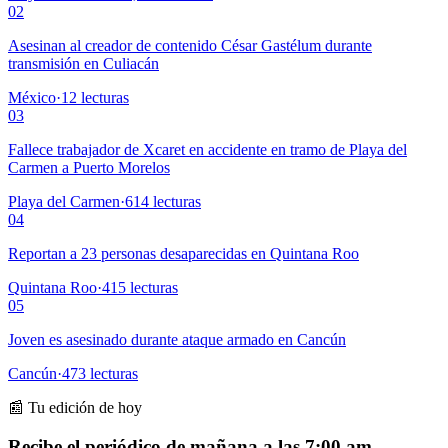
02
Asesinan al creador de contenido César Gastélum durante
transmisión en Culiacán
México
·
12
lecturas
03
Fallece trabajador de Xcaret en accidente en tramo de Playa del
Carmen a Puerto Morelos
Playa del Carmen
·
614
lecturas
04
Reportan a 23 personas desaparecidas en Quintana Roo
Quintana Roo
·
415
lecturas
05
Joven es asesinado durante ataque armado en Cancún
Cancún
·
473
lecturas
📰 Tu edición de hoy
Recibe el periódico de mañana a las 7:00 am