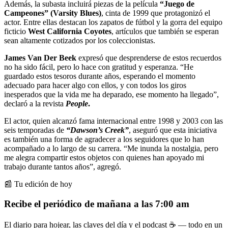
Además, la subasta incluirá piezas de la película
“Juego de
Campeones” (Varsity Blues)
, cinta de 1999 que protagonizó el
actor. Entre ellas destacan los zapatos de fútbol y la gorra del equipo
ficticio
West California Coyotes
, artículos que también se esperan
sean altamente cotizados por los coleccionistas.
James
Van Der Beek
expresó que desprenderse de estos recuerdos
no ha sido fácil, pero lo hace con gratitud y esperanza. “He
guardado estos tesoros durante años, esperando el momento
adecuado para hacer algo con ellos, y con todos los giros
inesperados que la vida me ha deparado, ese momento ha llegado”,
declaró a la revista
People
.
El actor, quien alcanzó fama internacional entre 1998 y 2003 con las
seis temporadas de
“Dawson’s Creek”
, aseguró que esta iniciativa
es también una forma de agradecer a los seguidores que lo han
acompañado a lo largo de su carrera. “Me inunda la nostalgia, pero
me alegra compartir estos objetos con quienes han apoyado mi
trabajo durante tantos años”, agregó.
📰 Tu edición de hoy
Recibe el periódico de mañana a las 7:00 am
El diario para hojear, las claves del día y el podcast ☕ — todo en un