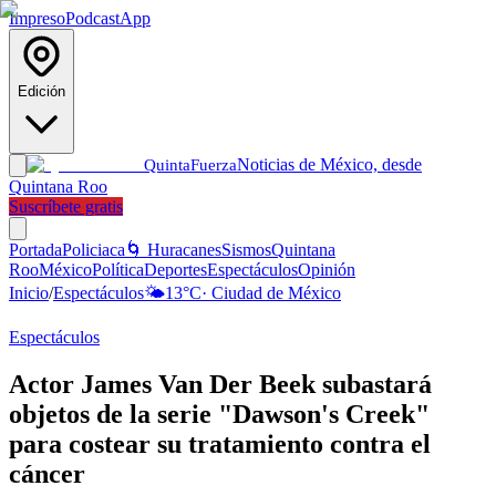
Impreso
Podcast
App
Edición
Noticias de México, desde
Quinta
Fuerza
Quintana Roo
Suscríbete gratis
Portada
Policiaca
🌀 Huracanes
Sismos
Quintana
Roo
México
Política
Deportes
Espectáculos
Opinión
Inicio
/
Espectáculos
🌤️
13
°C
·
Ciudad de México
Espectáculos
Actor James Van Der Beek subastará
objetos de la serie "Dawson's Creek"
para costear su tratamiento contra el
cáncer