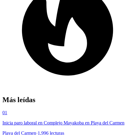
Más leídas
01
Inicia paro laboral en Complejo Mayakoba en Playa del Carmen
Playa del Carmen
·
1,996
lecturas