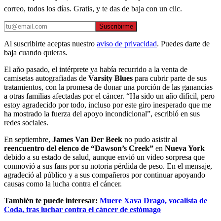
correo, todos los días. Gratis, y te das de baja con un clic.
Suscribirme
Al suscribirte aceptas nuestro
aviso de privacidad
. Puedes darte de
baja cuando quieras.
El año pasado, el intérprete ya había recurrido a la venta de
camisetas autografiadas de
Varsity Blues
para cubrir parte de sus
tratamientos, con la promesa de donar una porción de las ganancias
a otras familias afectadas por el cáncer. “Ha sido un año difícil, pero
estoy agradecido por todo, incluso por este giro inesperado que me
ha mostrado la fuerza del apoyo incondicional”, escribió en sus
redes sociales.
En septiembre,
James
Van Der Beek
no pudo asistir al
reencuentro del elenco de “Dawson’s Creek”
en
Nueva York
debido a su estado de salud, aunque envió un video sorpresa que
conmovió a sus fans por su notoria pérdida de peso. En el mensaje,
agradeció al público y a sus compañeros por continuar apoyando
causas como la lucha contra el cáncer.
También te puede interesar:
Muere Xava Drago, vocalista de
Coda, tras luchar contra el cáncer de estómago