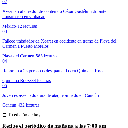
02
Asesinan al creador de contenido César Gastélum durante
transmisión en Culiacán
México
·
12
lecturas
03
Fallece trabajador de Xcaret en accidente en tramo de Playa del
Carmen a Puerto Morelos
Playa del Carmen
·
583
lecturas
04
Reportan a 23 personas desaparecidas en Quintana Roo
Quintana Roo
·
384
lecturas
05
Joven es asesinado durante ataque armado en Cancún
Cancún
·
432
lecturas
📰 Tu edición de hoy
Recibe el periódico de mañana a las 7:00 am