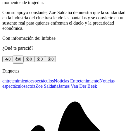
momentos de tragedia.
Con su apoyo constante, Zoe Saldaña demuestra que la solidaridad
en la industria del cine trasciende las pantallas y se convierte en un
sustento real para quienes enfrentan el duelo y la precariedad
económica.
Con información de: Infobae
¿Qué te pareció?
🔥
0
👍
0
😲
0
😢
0
😠
0
Etiquetas
entretenimiento
espectáculos
Noticias Entretenimiento
Noticias
espectáculos
actriz
Zoe Saldaña
James Van Der Beek