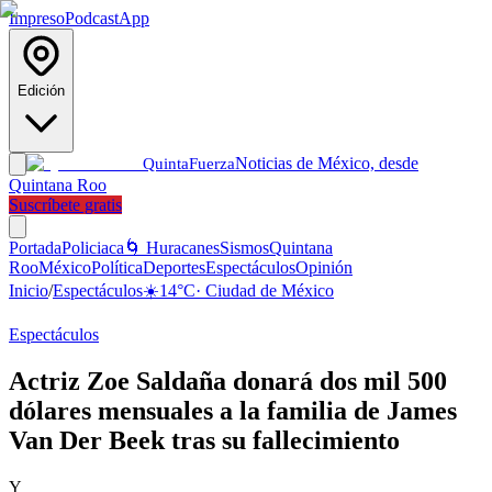
Impreso
Podcast
App
Edición
Noticias de México, desde
Quinta
Fuerza
Quintana Roo
Suscríbete gratis
Portada
Policiaca
🌀 Huracanes
Sismos
Quintana
Roo
México
Política
Deportes
Espectáculos
Opinión
Inicio
/
Espectáculos
☀️
14
°C
·
Ciudad de México
Espectáculos
Actriz Zoe Saldaña donará dos mil 500
dólares mensuales a la familia de James
Van Der Beek tras su fallecimiento
Y