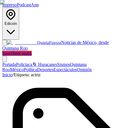
Impreso
Podcast
App
Edición
Noticias de México, desde
Quinta
Fuerza
Quintana Roo
Suscríbete gratis
Portada
Policiaca
🌀 Huracanes
Sismos
Quintana
Roo
México
Política
Deportes
Espectáculos
Opinión
Inicio
/
Etiqueta:
actriz