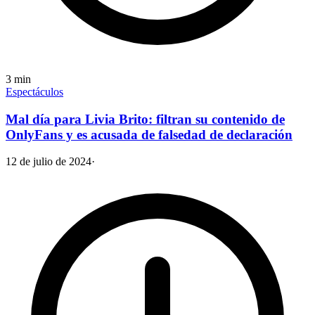
3
min
Espectáculos
Mal día para Livia Brito: filtran su contenido de
OnlyFans y es acusada de falsedad de declaración
12 de julio de 2024
·