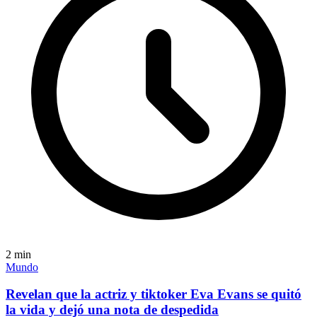
2
min
Mundo
Revelan que la actriz y tiktoker Eva Evans se quitó
la vida y dejó una nota de despedida