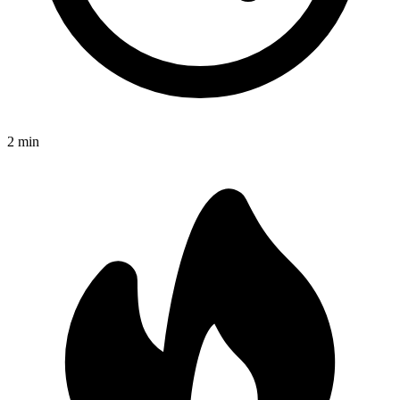
2
min